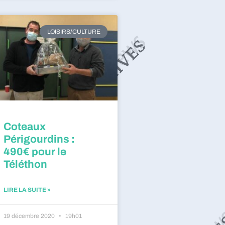
LOISIRS/CULTURE
Coteaux
Périgourdins :
490€ pour le
Téléthon
LIRE LA SUITE »
19 décembre 2020
19h01