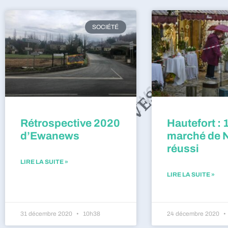
SOCIÉTÉ
Rétrospective 2020
Hautefort : 
d’Ewanews
marché de 
réussi
LIRE LA SUITE »
LIRE LA SUITE »
31 décembre 2020
10h38
24 décembre 2020