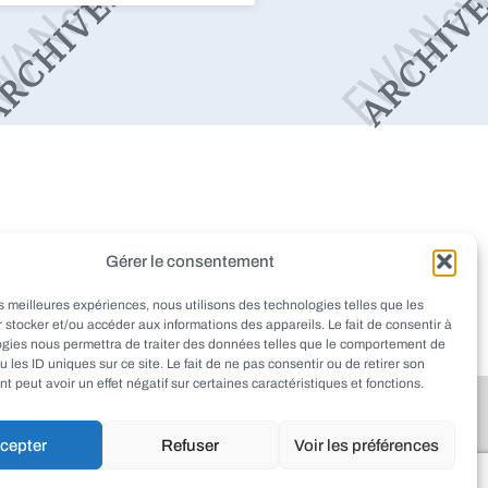
dieu
Montignac
Pazayac
Gérer le consentement
aint-Rabier
Thenon
Peyrignac
les meilleures expériences, nous utilisons des technologies telles que les
at
Ladornac
Tourtoirac
 stocker et/ou accéder aux informations des appareils. Le fait de consentir à
ogies nous permettra de traiter des données telles que le comportement de
u les ID uniques sur ce site. Le fait de ne pas consentir ou de retirer son
 peut avoir un effet négatif sur certaines caractéristiques et fonctions.
cepter
Refuser
Voir les préférences
haut