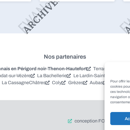
Nos partenaires
is en Périgord noir-Thenon-Hautefort
Terrasson-Laville
dat-sur-Vézère
La Bachellerie
Le Lardin-Saint-Lazare
S
Pour offrir 
La Cassagne
Châtres
Coly
Grèzes
Aubas
Villac
Azer
cookies pour
ces technol
navigation o
consentement
Ac
conception FORMACREA