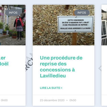
INFOS
INFOS
1er
Une procédure de
Noël
reprise des
concessions à
Lavilledieu
LIRE LA SUITE »
0h00
23 décembre 2020
0h00