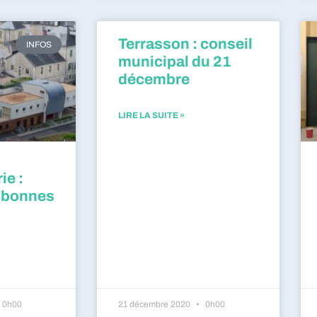
Terrasson : conseil
INFOS
municipal du 21
décembre
LIRE LA SUITE »
ie :
 bonnes
0h00
21 décembre 2020
0h00