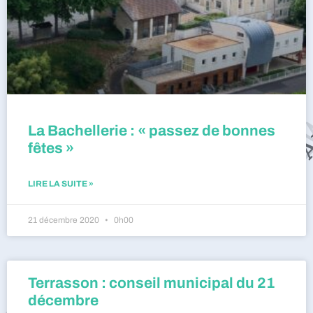
La Bachellerie : « passez de bonnes
fêtes »
LIRE LA SUITE »
21 décembre 2020
0h00
Terrasson : conseil municipal du 21
décembre