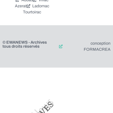
Azerat
Ladornac
Tourtoirac
© EWANEWS - Archives
conception
tous droits réservés
FORMACREA