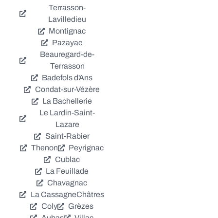
Terrasson-
Lavilledieu
Montignac
Pazayac
Beauregard-de-
Terrasson
Badefols d'Ans
Condat-sur-Vézère
La Bachellerie
Le Lardin-Saint-
Lazare
Saint-Rabier
Thenon
Peyrignac
Cublac
La Feuillade
Chavagnac
La Cassagne
Châtres
Coly
Grèzes
Aubas
Villac