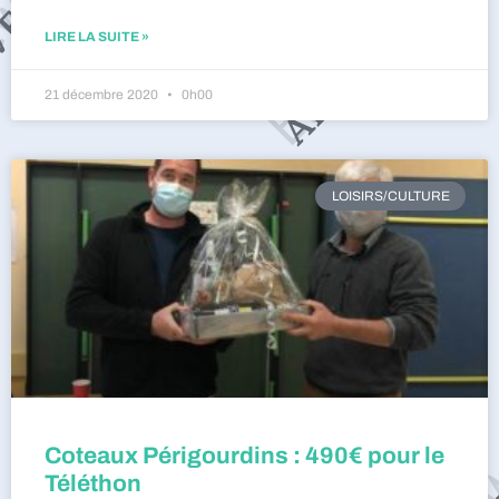
LIRE LA SUITE »
21 décembre 2020
0h00
LOISIRS/CULTURE
Coteaux Périgourdins : 490€ pour le
Téléthon