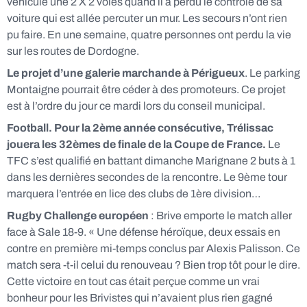
véhicule une 2 X 2 voies quand il a perdu le contrôle de sa
voiture qui est allée percuter un mur. Les secours n’ont rien
pu faire. En une semaine, quatre personnes ont perdu la vie
sur les routes de Dordogne.
Le projet d’une galerie marchande à Périgueux
. Le parking
Montaigne pourrait être céder à des promoteurs. Ce projet
est à l’ordre du jour ce mardi lors du conseil municipal.
Football. Pour la 2ème année consécutive, Trélissac
jouera les 32èmes de finale de la Coupe de France.
Le
TFC s’est qualifié en battant dimanche Marignane 2 buts à 1
dans les dernières secondes de la rencontre. Le 9ème tour
marquera l’entrée en lice des clubs de 1ère division…
Rugby Challenge européen
: Brive emporte le match aller
face à Sale 18-9. « Une défense héroïque, deux essais en
contre en première mi-temps conclus par Alexis Palisson. Ce
match sera -t-il celui du renouveau ? Bien trop tôt pour le dire.
Cette victoire en tout cas était perçue comme un vrai
bonheur pour les Brivistes qui n’avaient plus rien gagné