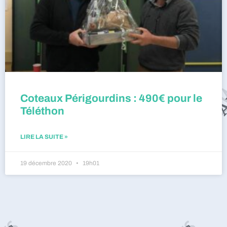
Coteaux Périgourdins : 490€ pour le
Téléthon
LIRE LA SUITE »
19 décembre 2020
19h01