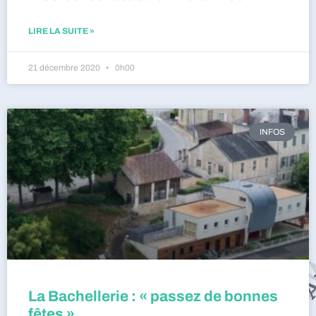
LIRE LA SUITE »
21 décembre 2020
0h00
INFOS
La Bachellerie : « passez de bonnes
fêtes »