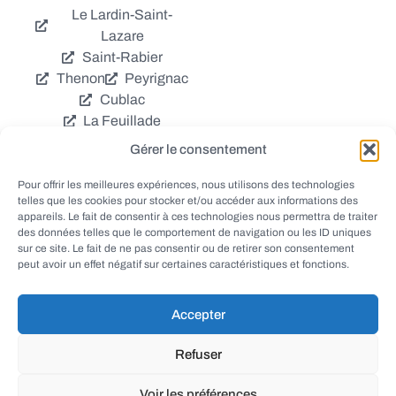
Le Lardin-Saint-
Lazare
Saint-Rabier
Thenon
Peyrignac
Cublac
La Feuillade
Chavagnac
Gérer le consentement
La Cassagne
Châtres
Coly
Grèzes
Pour offrir les meilleures expériences, nous utilisons des technologies
telles que les cookies pour stocker et/ou accéder aux informations des
Aubas
Villac
appareils. Le fait de consentir à ces technologies nous permettra de traiter
Azerat
Ladornac
des données telles que le comportement de navigation ou les ID uniques
Tourtoirac
sur ce site. Le fait de ne pas consentir ou de retirer son consentement
peut avoir un effet négatif sur certaines caractéristiques et fonctions.
Accepter
© EWANEWS - Archives
Refuser
conception
tous droits réservés
FORMACREA
Voir les préférences
haut