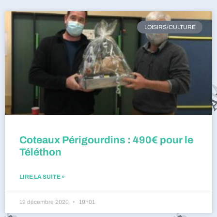
LOISIRS/CULTURE
Coteaux Périgourdins : 490€ pour le
Téléthon
LIRE LA SUITE »
19 décembre 2020
19h01