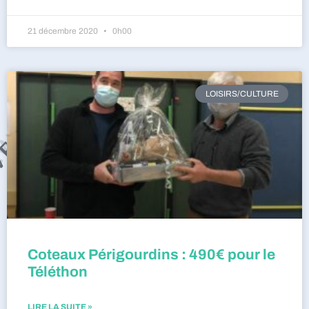
21 décembre 2020
0h00
LOISIRS/CULTURE
Coteaux Périgourdins : 490€ pour le
Téléthon
LIRE LA SUITE »