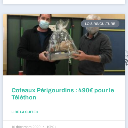
LOISIRS/CULTURE
Coteaux Périgourdins : 490€ pour le
Téléthon
LIRE LA SUITE »
19 décembre 2020
19h01