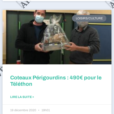
LOISIRS/CULTURE
Coteaux Périgourdins : 490€ pour le
Téléthon
LIRE LA SUITE »
19 décembre 2020
19h01