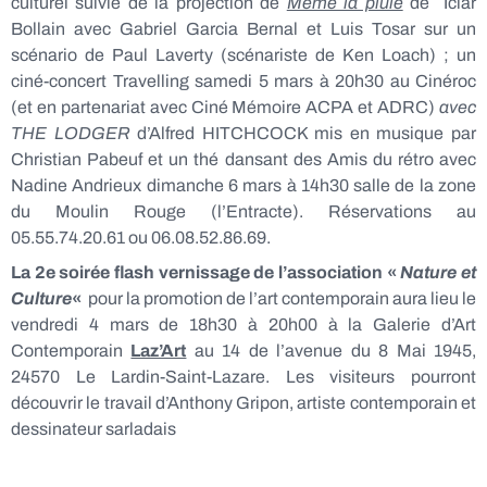
culturel suivie de la projection de
Même la pluie
de Iciar
Bollain avec Gabriel Garcia Bernal et Luis Tosar sur un
scénario de Paul Laverty (scénariste de Ken Loach) ; un
ciné-concert Travelling samedi 5 mars à 20h30 au Cinéroc
(et en partenariat avec Ciné Mémoire ACPA et ADRC)
avec
THE LODGER
d’Alfred HITCHCOCK mis en musique par
Christian Pabeuf et un thé dansant des Amis du rétro avec
Nadine Andrieux dimanche 6 mars à 14h30 salle de la zone
du Moulin Rouge (l’Entracte). Réservations au
05.55.74.20.61 ou 06.08.52.86.69.
La 2e soirée flash vernissage de l’association «
Nature et
Culture
«
pour la promotion de l’art contemporain aura lieu le
vendredi 4 mars de 18h30 à 20h00
à la Galerie d’Art
Contemporain
Laz’Art
au 14 de l’avenue du 8 Mai 1945,
24570 Le Lardin-Saint-Lazare. Les visiteurs pourront
découvrir le travail d’Anthony Gripon,
artiste contemporain et
dessinateur sarladais