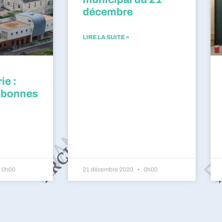
décembre
LIRE LA SUITE »
ie :
 bonnes
0h00
21 décembre 2020
0h00