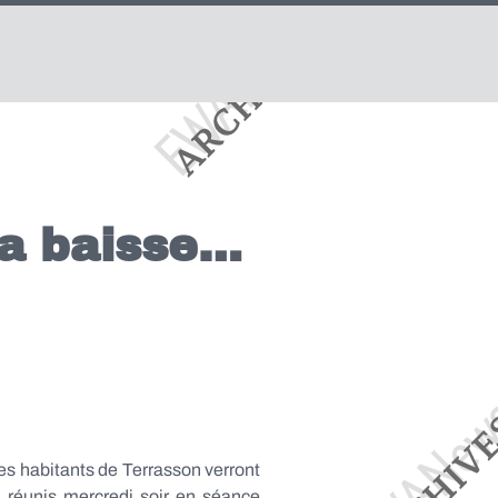
ça baisse…
es habitants de Terrasson verront
, réunis mercredi soir en séance