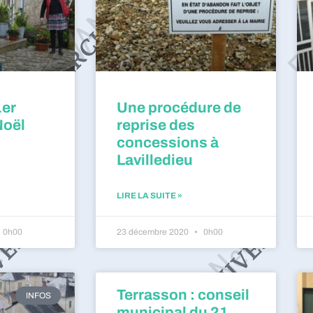
1er
Une procédure de
Noël
reprise des
concessions à
Lavilledieu
LIRE LA SUITE »
0h00
23 décembre 2020
0h00
Terrasson : conseil
INFOS
municipal du 21