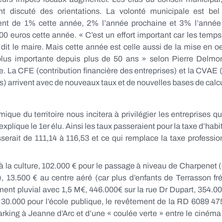
nt discuté des orientations. La volonté municipale est be
nt de 1% cette année, 2% l’année prochaine et 3% l’année 
00 euros cette année. « C’est un effort important car les tem
dit le maire. Mais cette année est celle aussi de la mise en oe
plus importante depuis plus de 50 ans » selon Pierre Delmon
e. La CFE (contribution financière des entreprises) et la CVAE (
s) arrivent avec de nouveaux taux et de nouvelles bases de cal
e du territoire nous incitera à privilégier les entreprises qui 
plique le 1er élu. Ainsi les taux passeraient pour la taxe d’habit
asserait de 111,14 à 116,53 et ce qui remplace la taxe professi
 la culture, 102.000 € pour le passage à niveau de Charpenet (
), 13.500 € au centre aéré (car plus d’enfants de Terrasson fr
nt pluvial avec 1,5 M€, 446.000€ sur la rue Dr Dupart, 354.000
, 30.000 pour l’école publique, le revêtement de la RD 6089 47
parking à Jeanne d’Arc et d’une « coulée verte » entre le ciném