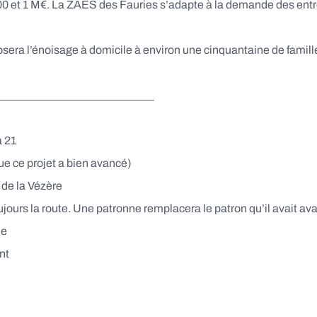
00 et 1 M€. La ZAES des Fauries s’adapte à la demande des entrep
osera l’énoisage à domicile à environ une cinquantaine de famill
____________________________
a 21
e ce projet a bien avancé)
 de la Vézère
toujours la route. Une patronne remplacera le patron qu’il avait av
ue
nt