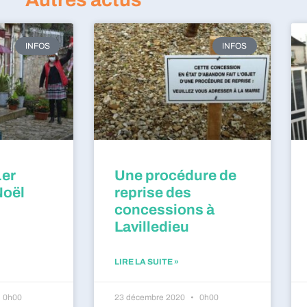
INFOS
INFOS
1er
Une procédure de
Noël
reprise des
concessions à
Lavilledieu
LIRE LA SUITE »
0h00
23 décembre 2020
0h00