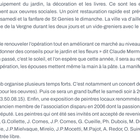
quipement du jardin, la décoration et les livres. Ce sont les 
nt aux oeuvres sociales. Un point restauration rapide est prév
medi et la fanfare de St Genies le dimanche. La ville va d’aille
île de la Vergne durant les deux jours et un vide-greniers avec l
de renouveler l’opération tout en améliorant ce marché au niveau
donner des conseils pour le jardin et les fleurs » dit Claude Merm
 passé, c’est le soleil, et l’on espère que cette année, il sera a
pération, les épouses mettent même la main à la pâte. La manifes
ub organise plusieurs temps forts. C’est notamment un concert d
our les oeuvres). Puis ce sera un grand buffet le samedi soir à 2
53.50.08.15). Enfin, une exposition de peintres locaux renommés 
ncien membre de l’association disparu en 2006 dont la passion é
réputé. Les peintres qui ont été ses invités ont accepté de reve
 G.Collette, J. Comes, J.P. Comes, G. Cueille, Ph. Dubois, M. Du
J.P.Mielvaque, Mireïo, J.P.Mocetti, M.Pajot, A. Redor, O. Suire v
rée libre.