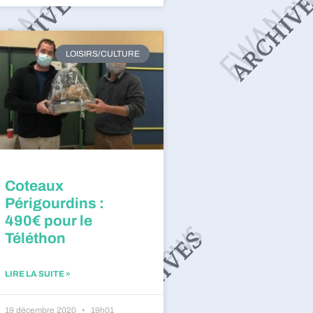
LOISIRS/CULTURE
Coteaux
Périgourdins :
490€ pour le
Téléthon
LIRE LA SUITE »
19 décembre 2020
19h01