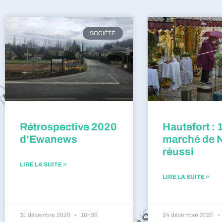
SOCIÉTÉ
Rétrospective 2020
Hautefort : 
d’Ewanews
marché de 
réussi
LIRE LA SUITE »
LIRE LA SUITE »
31 décembre 2020
10h38
24 décembre 2020