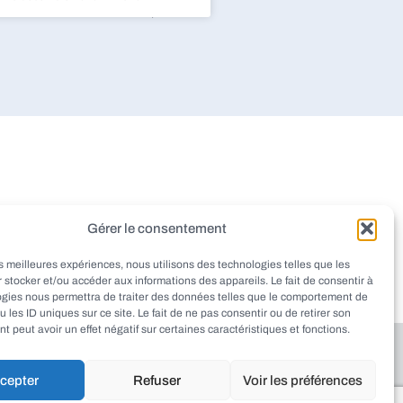
dieu
Montignac
Pazayac
Gérer le consentement
aint-Rabier
Thenon
Peyrignac
les meilleures expériences, nous utilisons des technologies telles que les
at
Ladornac
Tourtoirac
 stocker et/ou accéder aux informations des appareils. Le fait de consentir à
ogies nous permettra de traiter des données telles que le comportement de
u les ID uniques sur ce site. Le fait de ne pas consentir ou de retirer son
 peut avoir un effet négatif sur certaines caractéristiques et fonctions.
cepter
Refuser
Voir les préférences
haut