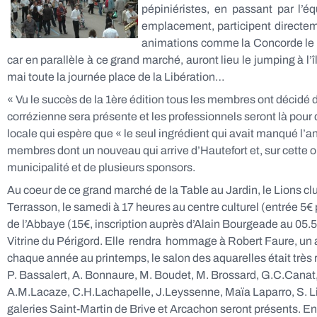
pépiniéristes, en passant par l’é
emplacement, participent directeme
animations comme la Concorde le sa
car en parallèle à ce grand marché, auront lieu le jumping à l’
mai toute la journée place de la Libération…
« Vu le succès de la 1ère édition tous les membres ont décidé 
corrézienne sera présente et les professionnels seront là pour 
locale qui espère que « le seul ingrédient qui avait manqué l’an
membres dont un nouveau qui arrive d’Hautefort et, sur cette o
municipalité et de plusieurs sponsors.
Au coeur de ce grand marché de la Table au Jardin, le Lions cl
Terrasson, le samedi à 17 heures au centre culturel (entrée 5€ p
de l’Abbaye (15€, inscription auprès d’Alain Bourgeade au 05.
Vitrine du Périgord. Elle rendra hommage à Robert Faure, un a
chaque année au printemps, le salon des aquarelles était très 
P. Bassalert, A. Bonnaure, M. Boudet, M. Brossard, G.C.Canat,
A.M.Lacaze, C.H.Lachapelle, J.Leyssenne, Maïa Laparro, S. Lie, 
galeries Saint-Martin de Brive et Arcachon seront présents. Ent