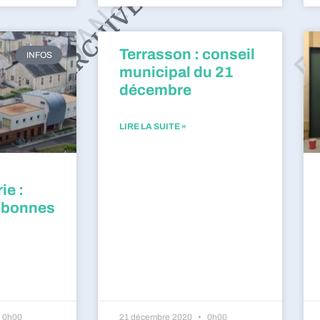
Terrasson : conseil
INFOS
municipal du 21
décembre
LIRE LA SUITE »
ie :
 bonnes
0h00
21 décembre 2020
0h00