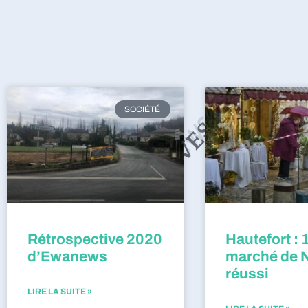
SOCIÉTÉ
Rétrospective 2020
Hautefort : 
d’Ewanews
marché de 
réussi
LIRE LA SUITE »