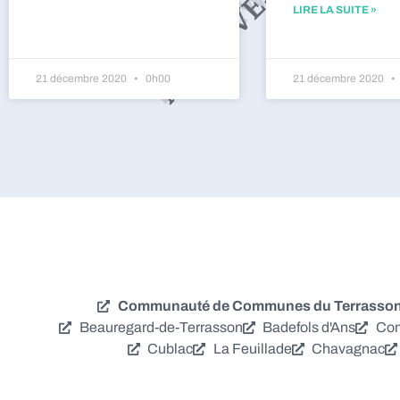
LIRE LA SUITE »
21 décembre 2020
0h00
21 décembre 2020
Communauté de Communes du Terrassonna
Beauregard-de-Terrasson
Badefols d'Ans
Con
Cublac
La Feuillade
Chavagnac