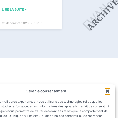
LIRE LA SUITE »
19 décembre 2020
19h01
dieu
Montignac
Pazayac
Gérer le consentement
aint-Rabier
Thenon
Peyrignac
les meilleures expériences, nous utilisons des technologies telles que les
at
Ladornac
Tourtoirac
 stocker et/ou accéder aux informations des appareils. Le fait de consentir à
ogies nous permettra de traiter des données telles que le comportement de
u les ID uniques sur ce site. Le fait de ne pas consentir ou de retirer son