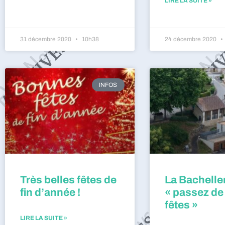
LIRE LA SUITE »
31 décembre 2020
10h38
24 décembre 2020
INFOS
Très belles fêtes de
La Bacheller
fin d’année !
« passez de
fêtes »
LIRE LA SUITE »