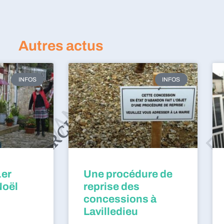
Autres actus
INFOS
INFOS
1er
Une procédure de
Noël
reprise des
concessions à
Lavilledieu