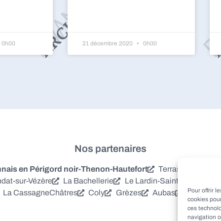
0h00
21 décembre 2020
0h00
Nos partenaires
is en Périgord noir-Thenon-Hautefort
Terrasson-Laville
dat-sur-Vézère
La Bachellerie
Le Lardin-Saint-Lazare
S
Pour offrir 
La Cassagne
Châtres
Coly
Grèzes
Aubas
Villac
Azer
cookies pour
ces technol
navigation o