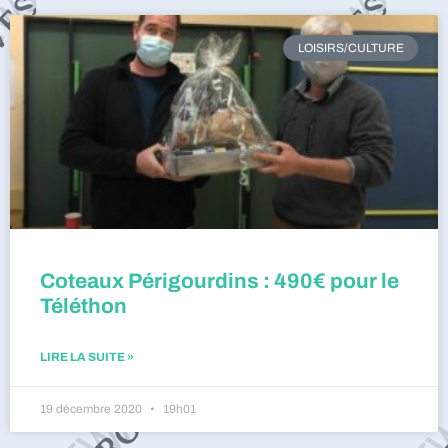
LOISIRS/CULTURE
Coteaux Périgourdins : 490€ pour le
Téléthon
LIRE LA SUITE »
19 décembre 2020
19h01