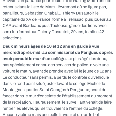
Brivistes en partance pour Toulon et le Racing Métro ont été
retenus dans la liste de Marc Lièvremont où ne figure pas,
par ailleurs, Sébastien Chabal… Thierry Dusautoir, le
capitaine du XV de France, formé à Trélissac, puis joueur au
CAP avant Bordeaux puis Toulouse, garde des liens avec
son club formateur. Thierry Dusautoir, 29 ans, totalise 42
sélections.
Deux mineurs âgés de 16 et 12 ans en garde à vue
mercredi après-midi au commissariat de Périgueux après
avoir percuté le mur d’un collège.
Le plus âgé des deux,
pas spécialement connu des services de police, a volé une
voiture le matin, avant de prendre avec lui le jeune de 12 ans.
Le conducteur sans permis, a perdu le contrôle du véhicule
dans le rond point situé juste devant le collège Michel de
Montaigne, quartier Saint Georges à Périgueux, avant de
foncer dans le mur d’enceinte de l’établissement au moment
de la récréation. Heureusement, le surveillant venait de faire
rentrer les élèves qui se trouvaient à l’entrée du collège.
Aucune victime mais une belle frayeur et un ras le bol