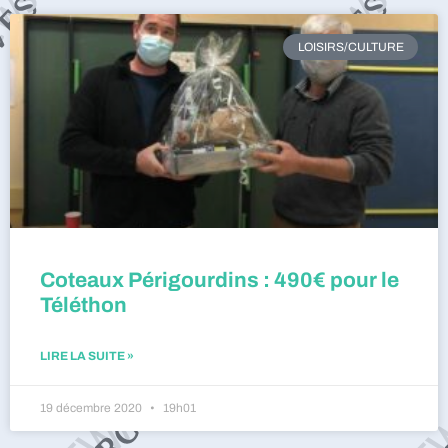
LOISIRS/CULTURE
Coteaux Périgourdins : 490€ pour le
Téléthon
LIRE LA SUITE »
19 décembre 2020
19h01