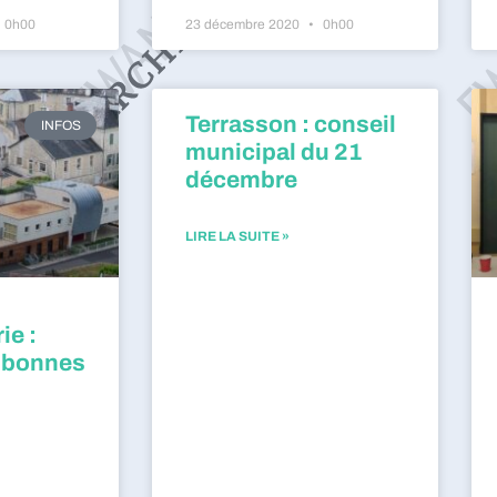
0h00
23 décembre 2020
0h00
Terrasson : conseil
INFOS
municipal du 21
décembre
LIRE LA SUITE »
ie :
 bonnes