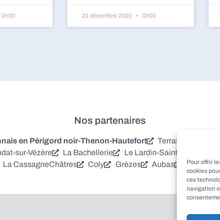
0h00
21 décembre 2020
0h00
Nos partenaires
is en Périgord noir-Thenon-Hautefort
Terrasson-Laville
dat-sur-Vézère
La Bachellerie
Le Lardin-Saint-Lazare
S
Pour offrir 
La Cassagne
Châtres
Coly
Grèzes
Aubas
Villac
Azer
cookies pour
ces technol
navigation o
consentement