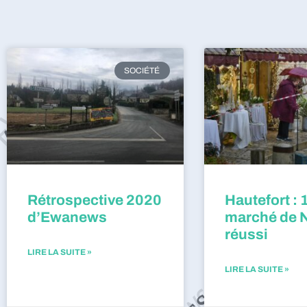
SOCIÉTÉ
Rétrospective 2020
Hautefort : 
d’Ewanews
marché de 
réussi
LIRE LA SUITE »
LIRE LA SUITE »