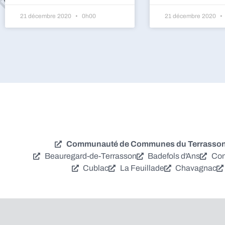
21 décembre 2020
0h00
21 décembre 2020
Communauté de Communes du Terrassonna
Beauregard-de-Terrasson
Badefols d'Ans
Con
Cublac
La Feuillade
Chavagnac