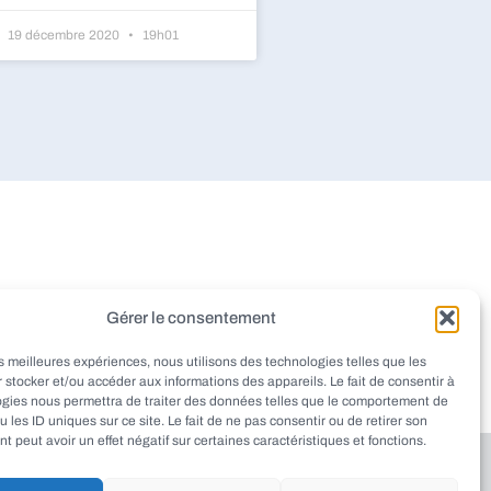
19 décembre 2020
19h01
dieu
Montignac
Pazayac
Gérer le consentement
aint-Rabier
Thenon
Peyrignac
les meilleures expériences, nous utilisons des technologies telles que les
at
Ladornac
Tourtoirac
 stocker et/ou accéder aux informations des appareils. Le fait de consentir à
ogies nous permettra de traiter des données telles que le comportement de
u les ID uniques sur ce site. Le fait de ne pas consentir ou de retirer son
 peut avoir un effet négatif sur certaines caractéristiques et fonctions.