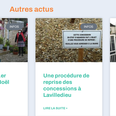
Autres actus
INFOS
INFOS
1er
Une procédure de
Noël
reprise des
concessions à
Lavilledieu
LIRE LA SUITE »