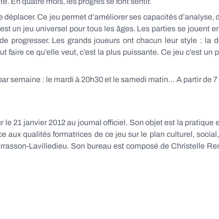
te. En quatre mois, les progrès se font sentir.
 se déplacer. Ce jeu permet d’améliorer ses capacités d’analyse, 
C’est un jeu universel pour tous les âges. Les parties se jouent 
 de progresser. Les grands joueurs ont chacun leur style : la d
 faire ce qu’elle veut, c’est la plus puissante. Ce jeu c’est u
s par semaine : le mardi à 20h30 et le samedi matin… A partir d
r le 21 janvier 2012 au journal officiel. Son objet est la pratique
ce aux qualités formatrices de ce jeu sur le plan culturel, socia
errasson-Lavilledieu. Son bureau est composé de Christelle Re