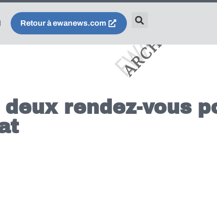
Retour à ewanews.com
 deux rendez-vous po
at