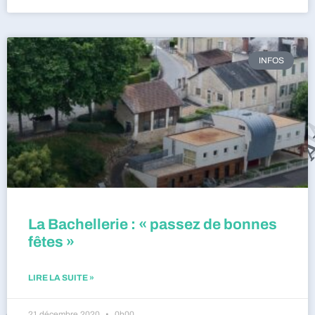
INFOS
La Bachellerie : « passez de bonnes
fêtes »
LIRE LA SUITE »
21 décembre 2020
0h00