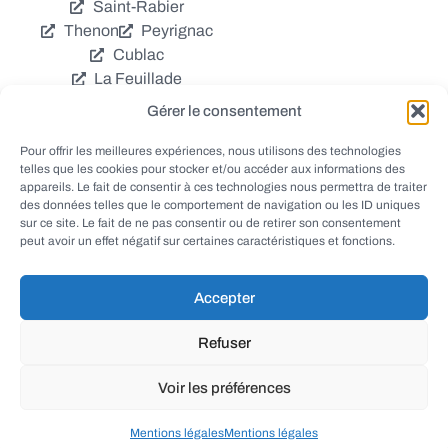
Saint-Rabier
Thenon
Peyrignac
Cublac
La Feuillade
Chavagnac
Gérer le consentement
La Cassagne
Châtres
Coly
Grèzes
Pour offrir les meilleures expériences, nous utilisons des technologies
telles que les cookies pour stocker et/ou accéder aux informations des
Aubas
Villac
appareils. Le fait de consentir à ces technologies nous permettra de traiter
Azerat
Ladornac
des données telles que le comportement de navigation ou les ID uniques
Tourtoirac
sur ce site. Le fait de ne pas consentir ou de retirer son consentement
peut avoir un effet négatif sur certaines caractéristiques et fonctions.
Accepter
© EWANEWS - Archives
Refuser
conception
tous droits réservés
FORMACREA
Voir les préférences
haut
Mentions légales
Mentions légales