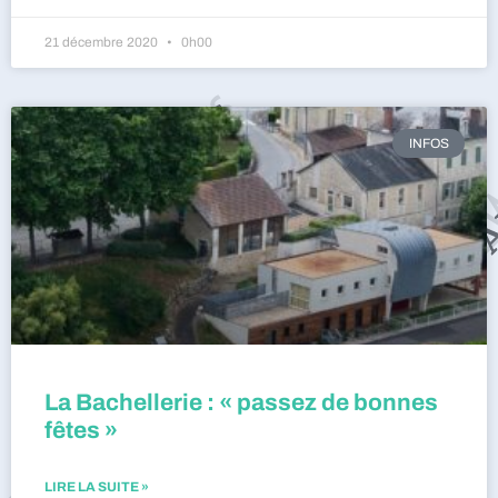
21 décembre 2020
0h00
INFOS
La Bachellerie : « passez de bonnes
fêtes »
LIRE LA SUITE »