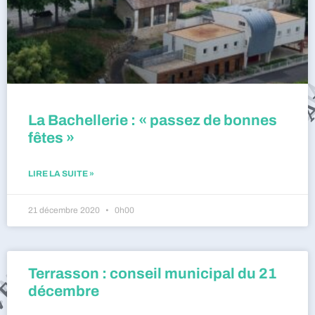
La Bachellerie : « passez de bonnes
fêtes »
LIRE LA SUITE »
21 décembre 2020
0h00
Terrasson : conseil municipal du 21
décembre