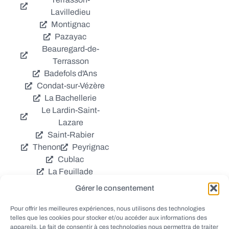
Lavilledieu
Montignac
Pazayac
Beauregard-de-
Terrasson
Badefols d'Ans
Condat-sur-Vézère
La Bachellerie
Le Lardin-Saint-
Lazare
Saint-Rabier
Thenon
Peyrignac
Cublac
La Feuillade
Chavagnac
Gérer le consentement
La Cassagne
Châtres
Coly
Grèzes
Pour offrir les meilleures expériences, nous utilisons des technologies
telles que les cookies pour stocker et/ou accéder aux informations des
Aubas
Villac
appareils. Le fait de consentir à ces technologies nous permettra de traiter