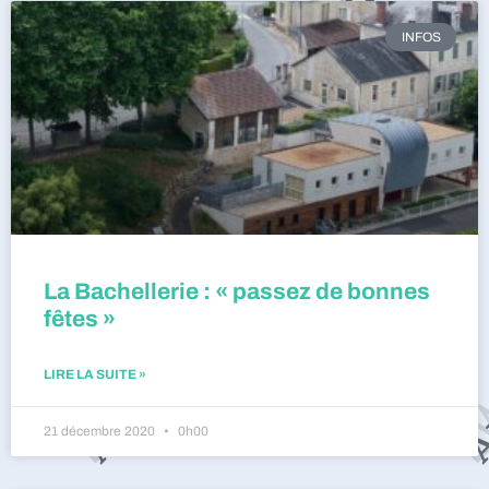
INFOS
La Bachellerie : « passez de bonnes
fêtes »
LIRE LA SUITE »
21 décembre 2020
0h00