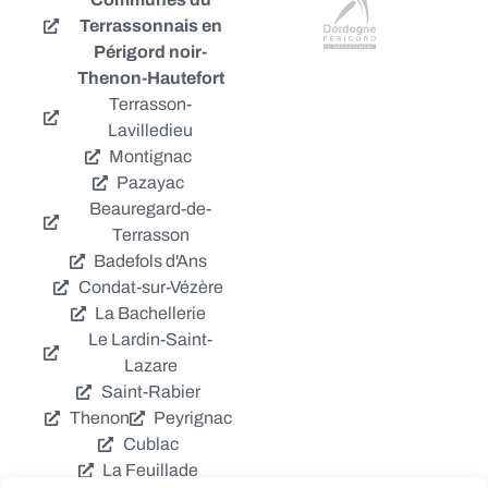
Terrassonnais en
Périgord noir-
Thenon-Hautefort
Terrasson-
Lavilledieu
Montignac
Pazayac
Beauregard-de-
Terrasson
Badefols d'Ans
Condat-sur-Vézère
La Bachellerie
Le Lardin-Saint-
Lazare
Saint-Rabier
Thenon
Peyrignac
Cublac
La Feuillade