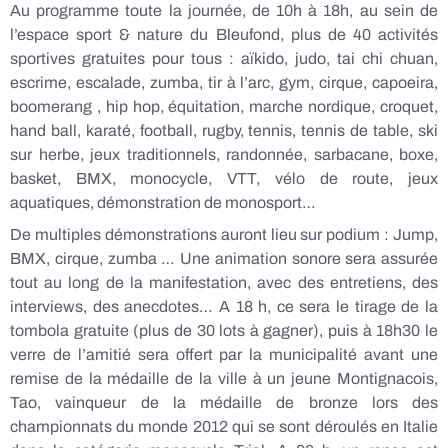
Au programme toute la journée, de 10h à 18h, au sein de
l’espace sport & nature du Bleufond, plus de 40 activités
sportives gratuites pour tous : aïkido, judo, tai chi chuan,
escrime, escalade, zumba, tir à l’arc, gym, cirque, capoeira,
boomerang , hip hop, équitation, marche nordique, croquet,
hand ball, karaté, football, rugby, tennis, tennis de table, ski
sur herbe, jeux traditionnels, randonnée, sarbacane, boxe,
basket, BMX, monocycle, VTT, vélo de route, jeux
aquatiques, démonstration de monosport…
De multiples démonstrations auront lieu sur podium : Jump,
BMX, cirque, zumba … Une animation sonore sera assurée
tout au long de la manifestation, avec des entretiens, des
interviews, des anecdotes… A 18 h, ce sera le tirage de la
tombola gratuite (plus de 30 lots à gagner), puis à 18h30 le
verre de l’amitié sera offert par la municipalité avant une
remise de la médaille de la ville à un jeune Montignacois,
Tao, vainqueur de la médaille de bronze lors des
championnats du monde 2012 qui se sont déroulés en Italie