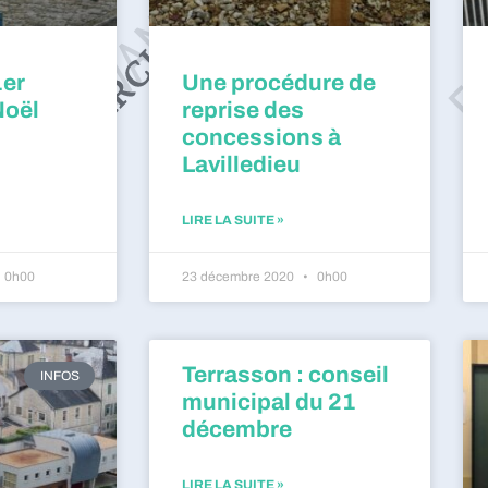
1er
Une procédure de
Noël
reprise des
concessions à
Lavilledieu
LIRE LA SUITE »
0h00
23 décembre 2020
0h00
Terrasson : conseil
INFOS
municipal du 21
décembre
LIRE LA SUITE »