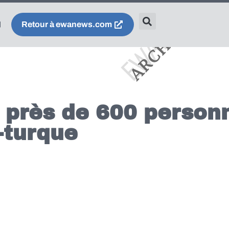
Retour à ewanews.com
 près de 600 personn
-turque