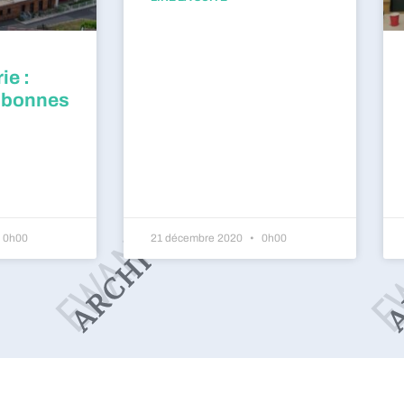
ie :
 bonnes
0h00
21 décembre 2020
0h00