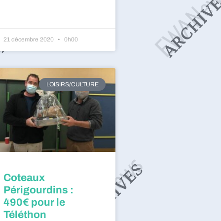
21 décembre 2020
0h00
LOISIRS/CULTURE
Coteaux
Périgourdins :
490€ pour le
Téléthon