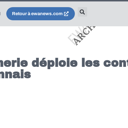
Retour à ewanews.com
rie déploie les con
nnais