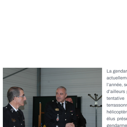
La gendarm
actuelleme
l’année, s
d’ailleurs
tentativ
terrasso
hélicoptèr
élus prés
gendarme, 