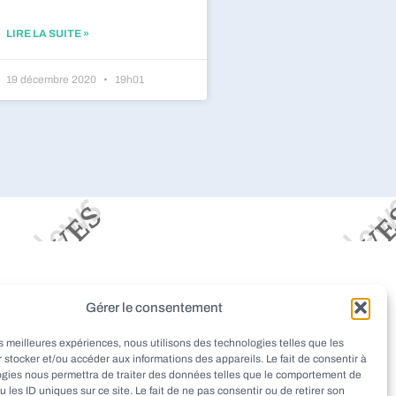
LIRE LA SUITE »
19 décembre 2020
19h01
dieu
Montignac
Pazayac
Gérer le consentement
aint-Rabier
Thenon
Peyrignac
les meilleures expériences, nous utilisons des technologies telles que les
at
Ladornac
Tourtoirac
 stocker et/ou accéder aux informations des appareils. Le fait de consentir à
ogies nous permettra de traiter des données telles que le comportement de
u les ID uniques sur ce site. Le fait de ne pas consentir ou de retirer son