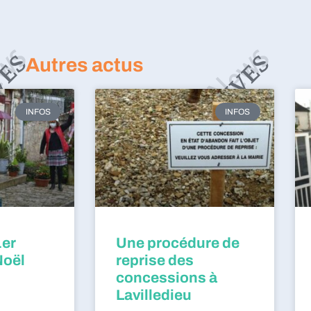
Autres actus
INFOS
INFOS
1er
Une procédure de
Noël
reprise des
concessions à
Lavilledieu