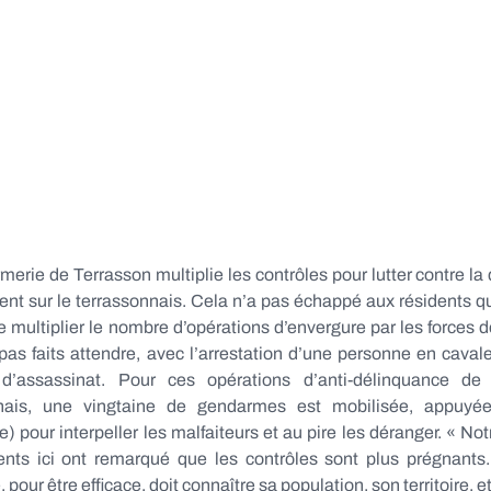
erie de Terrasson multiplie les contrôles pour lutter contre la
nt sur le terrassonnais. Cela n’a pas échappé aux résidents qui
e multiplier le nombre d’opérations d’envergure par les forces de
 pas faits attendre, avec l’arrestation d’une personne en cava
e d’assassinat. Pour ces opérations d’anti-délinquance 
nnais, une vingtaine de gendarmes est mobilisée, appuy
e) pour interpeller les malfaiteurs et au pire les déranger. « No
ents ici ont remarqué que les contrôles sont plus prégnants
pour être efficace, doit connaître sa population, son territoire, e