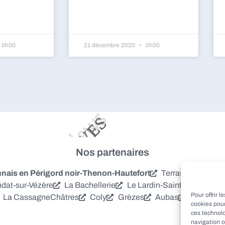
0h00
21 décembre 2020
0h00
Nos partenaires
is en Périgord noir-Thenon-Hautefort
Terrasson-Laville
dat-sur-Vézère
La Bachellerie
Le Lardin-Saint-Lazare
S
Pour offrir 
La Cassagne
Châtres
Coly
Grèzes
Aubas
Villac
Azer
cookies pour
ces technol
navigation o