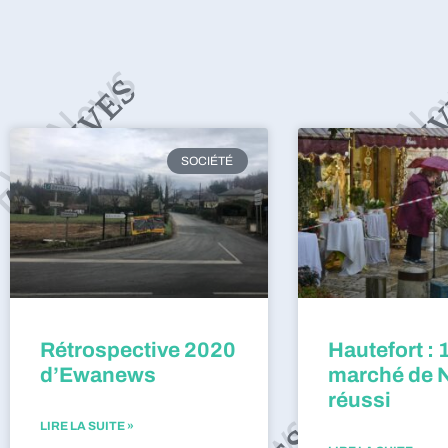
SOCIÉTÉ
Rétrospective 2020
Hautefort : 
d’Ewanews
marché de 
réussi
LIRE LA SUITE »