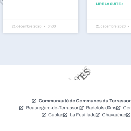
LIRE LA SUITE »
21 décembre 2020
0h00
21 décembre 2020
Communauté de Communes du Terrassonna
Beauregard-de-Terrasson
Badefols d'Ans
Con
Cublac
La Feuillade
Chavagnac