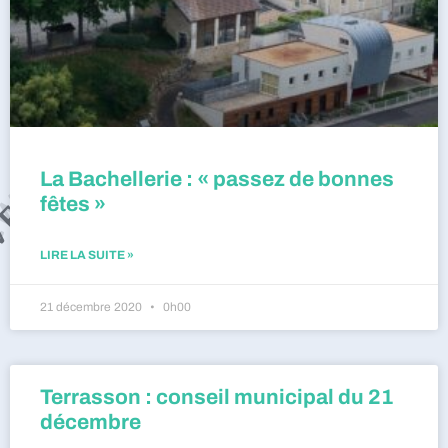
La Bachellerie : « passez de bonnes
fêtes »
LIRE LA SUITE »
21 décembre 2020
0h00
Terrasson : conseil municipal du 21
décembre