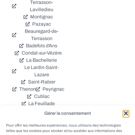
Terrasson-
Lavilledieu
Montignac
Pazayac
Beauregard-de-
Terrasson
Badefols d'Ans
Condat-sur-Vézère
La Bachellerie
Le Lardin-Saint-
Lazare
Saint-Rabier
Thenon
Peyrignac
Cublac
La Feuillade
Chavagnac
Gérer le consentement
La Cassagne
Châtres
Coly
Grèzes
Pour offrir les meilleures expériences, nous utilisons des technologies
telles que les cookies pour stocker et/ou accéder aux informations des
Aubas
Villac