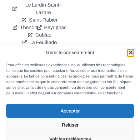
Le Lardin-Saint-
Lazare
Saint-Rabier
Thenon
Peyrignac
Cublac
La Feuillade
Chavagnac
Gérer le consentement
La Cassagne
Châtres
Coly
Grèzes
Pour offrir les meilleures expériences, nous utilisons des technologies
telles que les cookies pour stocker et/ou accéder aux informations des
Aubas
Villac
appareils. Le fait de consentir à ces technologies nous permettra de traiter
Azerat
Ladornac
des données telles que le comportement de navigation ou les ID uniques
Tourtoirac
sur ce site. Le fait de ne pas consentir ou de retirer son consentement
peut avoir un effet négatif sur certaines caractéristiques et fonctions.
Accepter
© EWANEWS - Archives
Refuser
conception
tous droits réservés
FORMACREA
Voir les préférences
haut