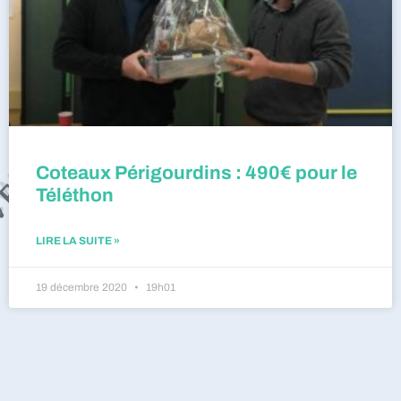
Coteaux Périgourdins : 490€ pour le
Téléthon
LIRE LA SUITE »
19 décembre 2020
19h01