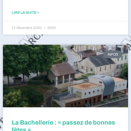
LIRE LA SUITE »
21 décembre 2020
0h00
INFOS
La Bachellerie : « passez de bonnes
fêtes »