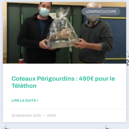
LOISIRS/CULTURE
Coteaux Périgourdins : 490€ pour le
Téléthon
LIRE LA SUITE »
19 décembre 2020
19h01