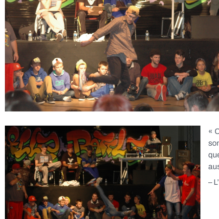
« C
son
que
au
– 