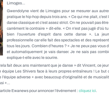
Limoges…
Gwendolyne vient de Limoges pour se mesurer aux autres
pratique le hip-hop depuis trois ans. « Ce qui me plait, c’est l
danse classique et c’est assez strict. On ne pouvait pas être 
carrément le contraire » dit-elle. « On n’est pas jugé d’où
bien l’ouverture d’esprit dans cette danse ». La je
professionnelle car elle fait des spectacles et des représen
tous les jours. Combien d’heures ? « Je ne peux pas vous di
et automatiquement je vais danser. Je ne sais pas com
explique-t-elle avec le sourire.
ela fait deux ans maintenant que je danse » dit Vincent, ce jeu
 équipe Les Shivers face à leurs propres entraîneurs ! Le but c
 l’équipe adverse « avec beaucoup d’originalité et de musicalité 
ssi »…
L’article Ewanews pour annoncer l’événement :
cliquez ici
.