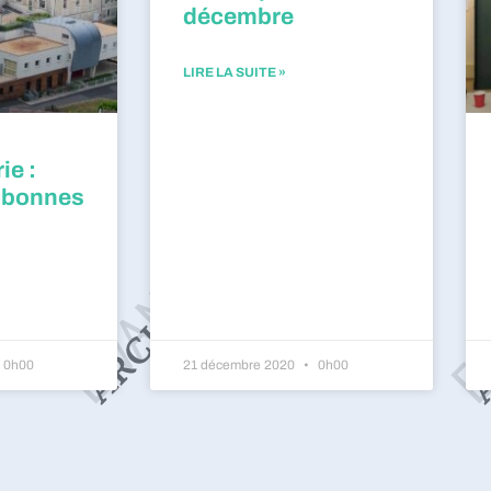
décembre
LIRE LA SUITE »
ie :
 bonnes
0h00
21 décembre 2020
0h00