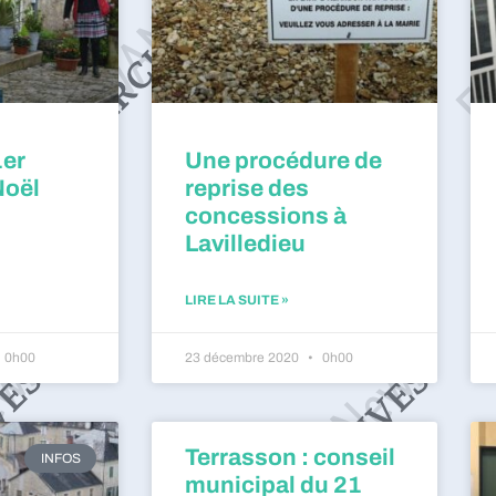
1er
Une procédure de
Noël
reprise des
concessions à
Lavilledieu
LIRE LA SUITE »
0h00
23 décembre 2020
0h00
Terrasson : conseil
INFOS
municipal du 21