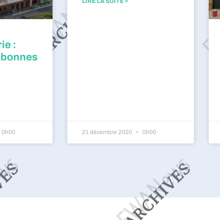
LIRE LA SUITE »
ie :
 bonnes
0h00
21 décembre 2020
0h00