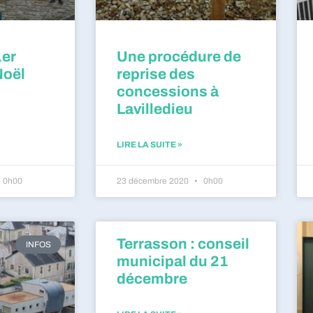
1er
Une procédure de
Noël
reprise des
concessions à
Lavilledieu
LIRE LA SUITE »
0h00
23 décembre 2020
0h00
Terrasson : conseil
INFOS
municipal du 21
décembre