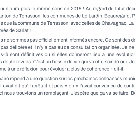
qui n’aura plus le même sens en 2015 ! Au regard du futur dé
 canton de Terrasson, les communes de Le Lardin, Beauregard, 
dis que la commune de Terrasson, avec celles de Chavagnac, La
ès de Sarlat !
us ne sommes pas officiellement informés encore. Ce sont des dé
as délibéré et il n’y a pas eu de consultation organisée. Je ne
-là sont définitives ou si elles donneront lieu à une évolutio
s doute revues. C’est un bassin de vie qui va être scindé oui. J
 à une réflexion pour évoluer à plus de cohérence » dit-il.
 maire répond à une question sur les prochaines échéances muni
il avait dit qu’il arrêtait et puis « on » l’avait convaincu de cont
-ci nous trouvions un remplaçant. J’espère que ça va se faire. 