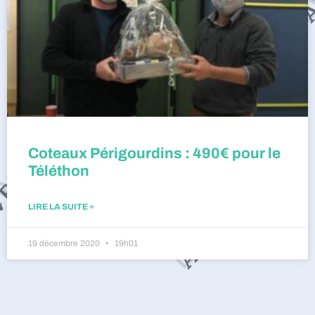
Coteaux Périgourdins : 490€ pour le
Téléthon
LIRE LA SUITE »
19 décembre 2020
19h01