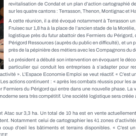
revitalisation de Condat et un plan d’action cartographié 
sur les quatre cantons : Terrasson, Thenon, Montignac et Ha
A cette réunion, il a été évoqué notamment à Terrasson un p
Fruisec sur 1,8 ha à la place de l’ancien stade de la Morélie,
logistique près du futur abattoir des Fermiers du Périgord,
Périgord Ressources (auprès du public en difficulté), et un
près de la pépinière des métiers avec les Compagnons du de
Le président a débuté son intervention en évoquant le déc
particulier qui conduit les entreprises à s’adapter pour re
activité ». L’Espace Economie Emploi se veut réactif. « C’est un 
es actions continuent : « après les combats réussis pour les ac
sier Fermiers du Périgord qui entre dans une nouvelle phase. La v
moderne sera très compétitif. Une société logistique sera créée à
t et Atac sur 3,3 ha. Un total de 10 ha est en vente actuellement
nt. Notamment celui de cartographier les 41 zones d’activités
coup d’oeil les bâtiments et terrains disponibles. « C’est u
’EEE.