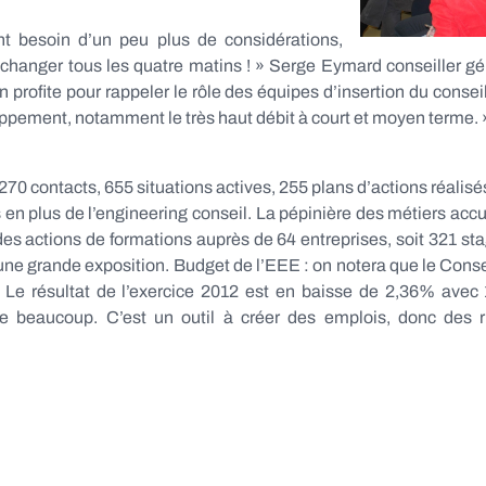
nt besoin d’un peu plus de considérations,
changer tous les quatre matins ! » Serge Eymard conseiller géné
en profite pour rappeler le rôle des équipes d’insertion du conse
veloppement, notamment le très haut débit à court et moyen terme. 
270 contacts, 655 situations actives, 255 plans d’actions réalisé
en plus de l’engineering conseil. La pépinière des métiers accuei
des actions de formations auprès de 64 entreprises, soit 321 st
d’une grande exposition. Budget de l’EEE : on notera que le Con
. Le résultat de l’exercice 2012 est en baisse de 2,36% ave
e beaucoup. C’est un outil à créer des emplois, donc des ri