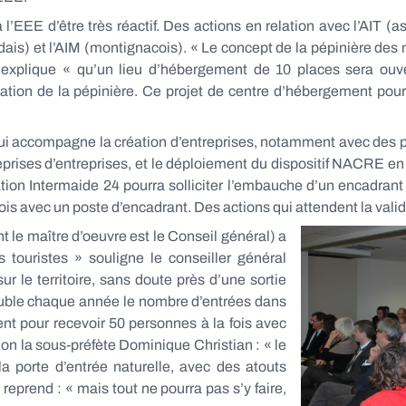
EEE d’être très réactif. Des actions en relation avec l’AIT (as
ais) et l’AIM (montignacois). « Le concept de la pépinière des 
i explique « qu’un lieu d’hébergement de 10 places sera ou
tion de la pépinière. Ce projet de centre d’hébergement pou
qui accompagne la création d’entreprises, notamment avec des 
prises d’entreprises, et le déploiement du dispositif NACRE en 
ation Intermaide 24 pourra solliciter l’embauche d’un encadran
ois avec un poste d’encadrant. Des actions qui attendent la valida
t le maître d’oeuvre est le Conseil général) a
 touristes » souligne le conseiller général
ur le territoire, sans doute près d’une sortie
ouble chaque année le nombre d’entrées dans
nt pour recevoir 50 personnes à la fois avec
elon la sous-préfète Dominique Christian : « le
 la porte d’entrée naturelle, avec des atouts
prend : « mais tout ne pourra pas s’y faire,