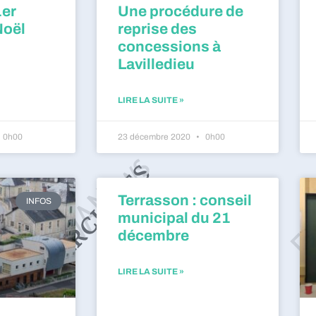
1er
Une procédure de
Noël
reprise des
concessions à
Lavilledieu
LIRE LA SUITE »
0h00
23 décembre 2020
0h00
Terrasson : conseil
INFOS
municipal du 21
décembre
LIRE LA SUITE »