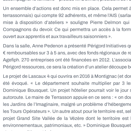
Un ensemble d’actions est donc mis en place. Cela permet à l’
terrassonnais) qui compte 92 adhérents, et même l’AIS (sarlad
mise à disposition d’ateliers » souligne Pierre Delmon qu
Compagnons du devoir. Ce qui permettra un accès à la forma
ouvert aux apprentis et aux travailleurs saisonniers ».
Dans la salle, Anne Pedenon a présenté Périgord Initiatives 
€ remboursables sur 3 à 5 ans, avec des fonds régionaux de re
Agefiph. 270 entreprises ont été financées en 2012. L’associ
Périgord ressources, ce sera la création d’un atelier découpe b
Le projet de Lascaux 4 qui ouvrira en 2016 à Montignac (et don
été évoqué. « Le département souhaite multiplier par 3 les
Dominique Bousquet. Un projet hôtelier pourrait voir le jour s
autoroute. Le maire de Terrasson appuie en ce sens : « on d
les Jardins de l’Imaginaire, malgré un problème d’hébergeme
les Tours Opérateurs ». Un autre atout pour le territoire est, s
projet Grand Site Vallée de la Vézère dont le territoire est
environnementaux, patrimoniaux, etc. » Dominique Bousquet re