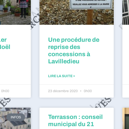
1er
Une procédure de
Noël
reprise des
concessions à
Lavilledieu
LIRE LA SUITE »
0h00
23 décembre 2020
0h00
Terrasson : conseil
INFOS
municipal du 21