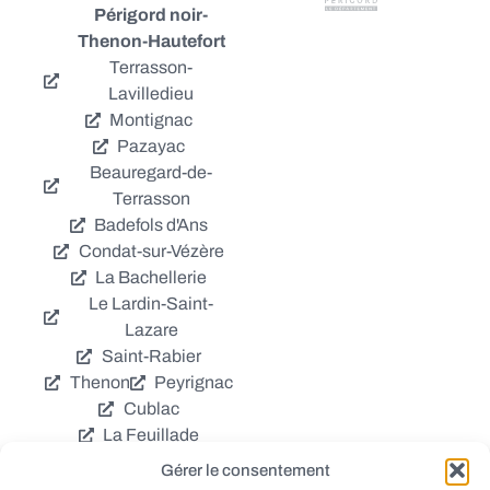
Périgord noir-
Thenon-Hautefort
Terrasson-
Lavilledieu
Montignac
Pazayac
Beauregard-de-
Terrasson
Badefols d'Ans
Condat-sur-Vézère
La Bachellerie
Le Lardin-Saint-
Lazare
Saint-Rabier
Thenon
Peyrignac
Cublac
La Feuillade
Chavagnac
Gérer le consentement
La Cassagne
Châtres