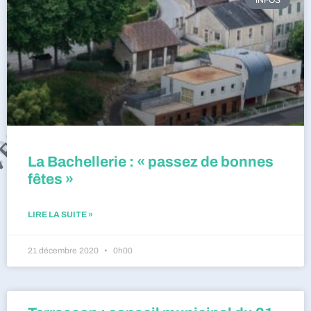
La Bachellerie : « passez de bonnes
fêtes »
LIRE LA SUITE »
21 décembre 2020
0h00