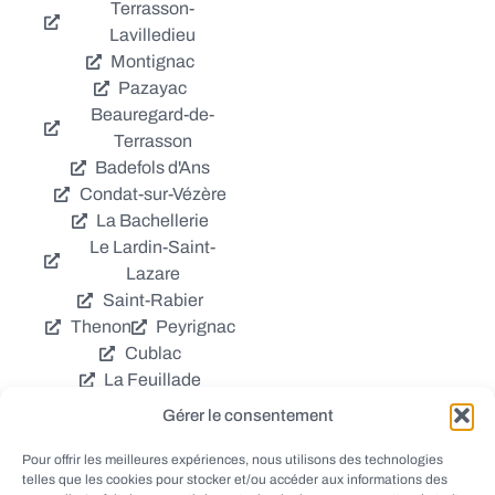
Terrasson-
Lavilledieu
Montignac
Pazayac
Beauregard-de-
Terrasson
Badefols d'Ans
Condat-sur-Vézère
La Bachellerie
Le Lardin-Saint-
Lazare
Saint-Rabier
Thenon
Peyrignac
Cublac
La Feuillade
Chavagnac
Gérer le consentement
La Cassagne
Châtres
Coly
Grèzes
Pour offrir les meilleures expériences, nous utilisons des technologies
telles que les cookies pour stocker et/ou accéder aux informations des
Aubas
Villac