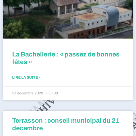
La Bachellerie : « passez de bonnes
fêtes »
LIRE LA SUITE »
21 décembre 2020
0h00
Terrasson : conseil municipal du 21
décembre