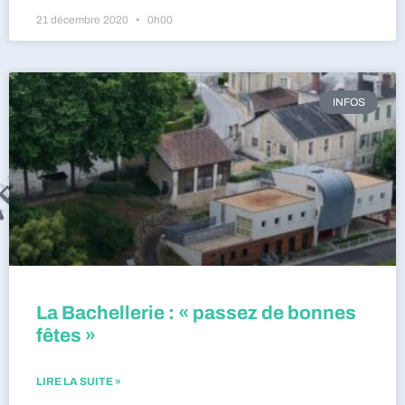
21 décembre 2020
0h00
INFOS
La Bachellerie : « passez de bonnes
fêtes »
LIRE LA SUITE »