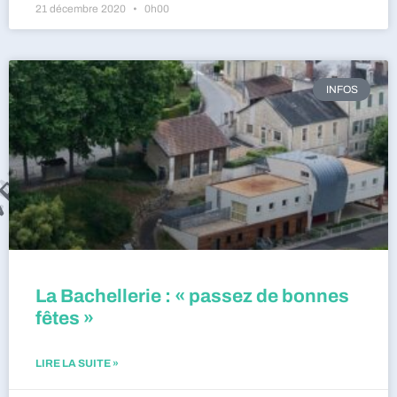
21 décembre 2020
0h00
INFOS
La Bachellerie : « passez de bonnes
fêtes »
LIRE LA SUITE »