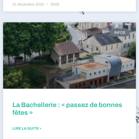
21 décembre 2020
0h00
INFOS
La Bachellerie : « passez de bonnes
fêtes »
LIRE LA SUITE »