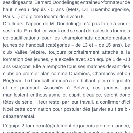
ses dirigeants, Bernard Dondelinger, entraîneur-formateur de
haut niveau depuis 40 ans (Metz, D1 Luxembourgeoise,
Paris…) et diplômé fédéral de niveau 6.
D’ailleurs, l’apport de M. Dondelinger n’a pas tardé à porter
ses fruits. En effet, ce week-end se sont déroulés les tournois
de qualifications pour les championnats départementaux
jeunes de handball (catégories – de 13 et – de 15 ans). Le
club Vallée Vézère, toujours prioritairement attaché à la
formation des jeunes, y a excellé avec son équipe 1 de -13
ans Garçons. Elle a remporté tous ses matches devant des
clubs de premier plan comme Chamiers, Champcevinel ou
Bergerac. Le handball pratiqué a été brillant, plein de qualité
et de potentiel. Associés à Belvès, ces jeunes, qui
manifestent enthousiasme et esprit d’équipe, seront donc
têtes de série. Il leur reste, par leur travail, à confirmer d’ici
Noël cette domination pour postuler dès janvier au titre bi-
départemental.
L’équipe 2, formée intégralement de joueurs première année,
a commencé son apprentissage dans la douleur, mais au fur