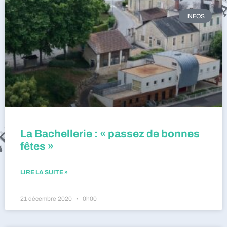
INFOS
La Bachellerie : « passez de bonnes
fêtes »
LIRE LA SUITE »
21 décembre 2020
0h00