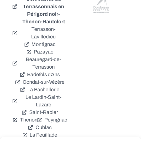
Terrassonnais en
Périgord noir-
Thenon-Hautefort
Terrasson-
Lavilledieu
Montignac
Pazayac
Beauregard-de-
Terrasson
Badefols d'Ans
Condat-sur-Vézère
La Bachellerie
Le Lardin-Saint-
Lazare
Saint-Rabier
Thenon
Peyrignac
Cublac
La Feuillade