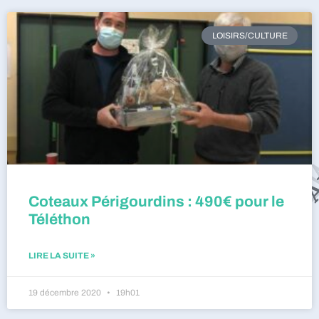
LOISIRS/CULTURE
Coteaux Périgourdins : 490€ pour le
Téléthon
LIRE LA SUITE »
19 décembre 2020
19h01