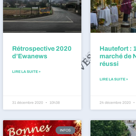
Rétrospective 2020
Hautefort : 
d’Ewanews
marché de 
réussi
LIRE LA SUITE »
LIRE LA SUITE »
31 décembre 2020
10h38
24 décembre 2020
INFOS