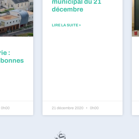
municipal du 21
décembre
LIRE LA SUITE »
ie :
 bonnes
0h00
21 décembre 2020
0h00