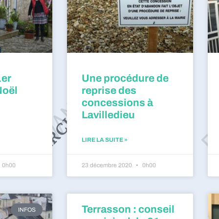
1er
Une procédure de
Noël
reprise des
concessions à
Lavilledieu
LIRE LA SUITE »
0h00
23 décembre 2020
0h00
Terrasson : conseil
INFOS