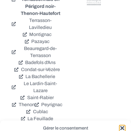
Périgord noir-
Thenon-Hautefort
Terrasson-
Lavilledieu
Montignac
Pazayac
Beauregard-de-
Terrasson
Badefols d'Ans
Condat-sur-Vézère
La Bachellerie
Le Lardin-Saint-
Lazare
Saint-Rabier
Thenon
Peyrignac
Cublac
La Feuillade
Chavagnac
Gérer le consentement