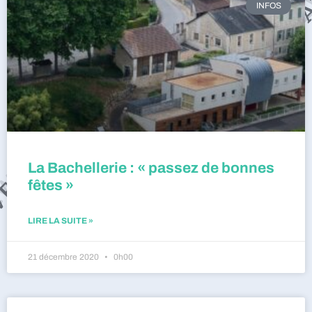
INFOS
La Bachellerie : « passez de bonnes
fêtes »
LIRE LA SUITE »
21 décembre 2020
0h00