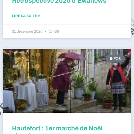
Rétrospective 2020 d’Ewanews
LIRE LA SUITE »
31 décembre 2020
10h38
INFOS
Hautefort : 1er marché de Noël