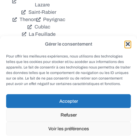
Lazare
Saint-Rabier
Thenon
Peyrignac
Cublac
La Feuillade
Chavagnac
Gérer le consentement
La Cassagne
Châtres
Coly
Grèzes
Pour offrir les meilleures expériences, nous utilisons des technologies
telles que les cookies pour stocker et/ou accéder aux informations des
Aubas
Villac
appareils. Le fait de consentir à ces technologies nous permettra de traiter
Azerat
Ladornac
des données telles que le comportement de navigation ou les ID uniques
Tourtoirac
sur ce site. Le fait de ne pas consentir ou de retirer son consentement
peut avoir un effet négatif sur certaines caractéristiques et fonctions.
Accepter
© EWANEWS - Archives
Refuser
conception
tous droits réservés
FORMACREA
Voir les préférences
haut