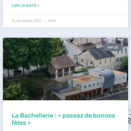
LIRE LA SUITE »
21 décembre 2020
0h00
INFOS
La Bachellerie : « passez de bonnes
fêtes »