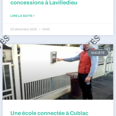
concessions à Lavilledieu
LIRE LA SUITE »
23 décembre 2020
0h00
SOCIÉTÉ
Une école connectée à Cublac