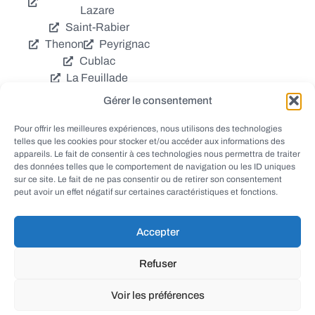
Lazare
Saint-Rabier
Thenon
Peyrignac
Cublac
La Feuillade
Chavagnac
Gérer le consentement
La Cassagne
Châtres
Coly
Grèzes
Pour offrir les meilleures expériences, nous utilisons des technologies
telles que les cookies pour stocker et/ou accéder aux informations des
Aubas
Villac
appareils. Le fait de consentir à ces technologies nous permettra de traiter
Azerat
Ladornac
des données telles que le comportement de navigation ou les ID uniques
Tourtoirac
sur ce site. Le fait de ne pas consentir ou de retirer son consentement
peut avoir un effet négatif sur certaines caractéristiques et fonctions.
Accepter
© EWANEWS - Archives
Refuser
conception
tous droits réservés
FORMACREA
Voir les préférences
haut