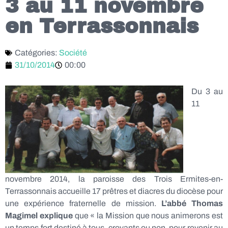
3 au 11 novembre
en Terrassonnais
Catégories:
Société
31/10/2014
00:00
Du 3 au
11
novembre 2014, la paroisse des Trois Ermites-en-
Terrassonnais accueille 17 prêtres et diacres du diocèse pour
une expérience fraternelle de mission.
L’abbé Thomas
Magimel explique
que « la Mission que nous animerons est
un temps fort destiné à tous, croyants ou non, pour revenir au