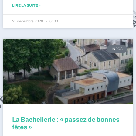
LIRE LA SUITE »
21 décembre 2020
0h00
INFOS
La Bachellerie : « passez de bonnes
fêtes »