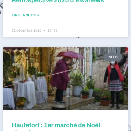
Rétrospective 2020 d’Ewanews
LIRE LA SUITE »
31 décembre 2020
10h38
INFOS
Hautefort : 1er marché de Noël