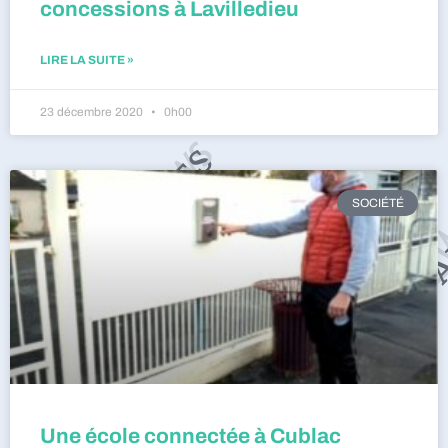
concessions à Lavilledieu
LIRE LA SUITE »
23 décembre 2020
0h00
SOCIÉTÉ
Une école connectée à Cublac