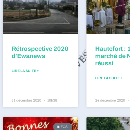
Rétrospective 2020
Hautefort : 
d’Ewanews
marché de 
réussi
LIRE LA SUITE »
LIRE LA SUITE »
31 décembre 2020
10h38
24 décembre 2020
INFOS