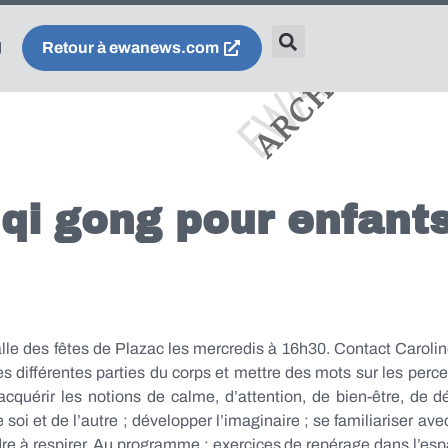
Retour à ewanews.com
 qi gong pour enfant
salle des fêtes de Plazac les mercredis à 16h30. Contact Caroli
s différentes parties du corps et mettre des mots sur les perc
acquérir les notions de calme, d’attention, de bien-être, de dé
oi et de l’autre ; développer l’imaginaire ; se familiariser avec
endre à respirer. Au programme : exercices de repérage dans l’e