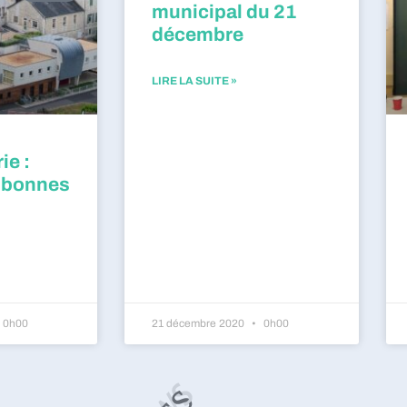
municipal du 21
décembre
LIRE LA SUITE »
ie :
 bonnes
0h00
21 décembre 2020
0h00