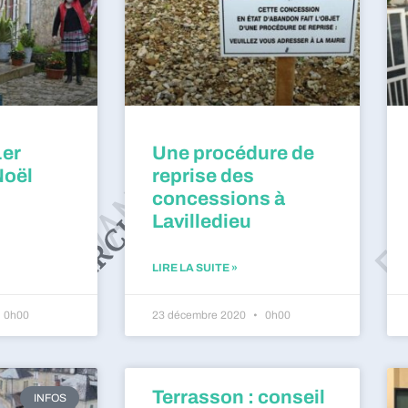
1er
Une procédure de
Noël
reprise des
concessions à
Lavilledieu
LIRE LA SUITE »
0h00
23 décembre 2020
0h00
Terrasson : conseil
INFOS