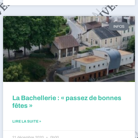
INFOS
La Bachellerie : « passez de bonnes
fêtes »
LIRE LA SUITE »
21 décembre 2020
0h00