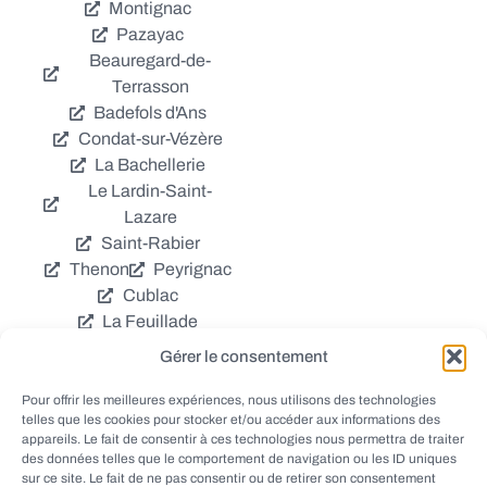
Montignac
Pazayac
Beauregard-de-
Terrasson
Badefols d'Ans
Condat-sur-Vézère
La Bachellerie
Le Lardin-Saint-
Lazare
Saint-Rabier
Thenon
Peyrignac
Cublac
La Feuillade
Chavagnac
Gérer le consentement
La Cassagne
Châtres
Coly
Grèzes
Pour offrir les meilleures expériences, nous utilisons des technologies
telles que les cookies pour stocker et/ou accéder aux informations des
Aubas
Villac
appareils. Le fait de consentir à ces technologies nous permettra de traiter
Azerat
Ladornac
des données telles que le comportement de navigation ou les ID uniques
Tourtoirac
sur ce site. Le fait de ne pas consentir ou de retirer son consentement