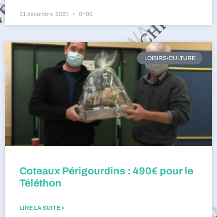
21 décembre 2020
0h00
LOISIRS/CULTURE
Coteaux Périgourdins : 490€ pour le
Téléthon
LIRE LA SUITE »