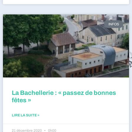
INFOS
La Bachellerie : « passez de bonnes
fêtes »
LIRE LA SUITE »
21 décembre 2020
0h00