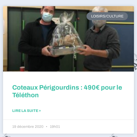
LOISIRS/CULTURE
Coteaux Périgourdins : 490€ pour le
Téléthon
LIRE LA SUITE »
19 décembre 2020
19h01