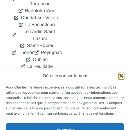
Terrasson
Badefols d'Ans
Condat-sur-Vézère
La Bachellerie
Le Lardin-Saint-
Lazare
Saint-Rabier
Thenon
Peyrignac
Cublac
La Feuillade
Chavagnac
Gérer le consentement
La Cassagne
Châtres
Coly
Grèzes
Pour offrir les meilleures expériences, nous utilisons des technologies
telles que les cookies pour stocker et/ou accéder aux informations des
Aubas
Villac
appareils. Le fait de consentir à ces technologies nous permettra de traiter
Azerat
Ladornac
des données telles que le comportement de navigation ou les ID uniques
Tourtoirac
sur ce site. Le fait de ne pas consentir ou de retirer son consentement
peut avoir un effet négatif sur certaines caractéristiques et fonctions.
Accepter