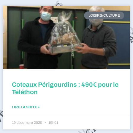
LOISIRS/CULTURE
Coteaux Périgourdins : 490€ pour le
Téléthon
LIRE LA SUITE »
19 décembre 2020
19h01