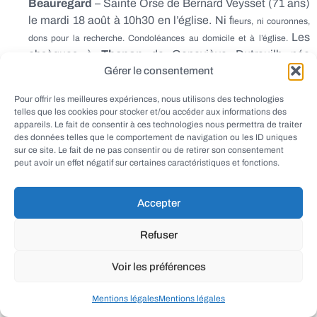
Beauregard
– Sainte Orse de Bernard Veysset (71 ans)
le mardi 18 août à 10h30 en l’église. Ni f
leurs, ni couronnes,
Les
dons pour la recherche. Condoléances au domicile et à l’église.
obsèques à
Thenon
de Geneviève Dutreuilh née
Ménétrier (79 ans) lundi 17 août à 15h30 en l’église.
Gérer le consentement
Visites au funérarium du Lardin. Fleurs
Pour offrir les meilleures expériences, nous utilisons des technologies
naturelles.ÂÂÂÂ Les obsèques à
St Geniès
de Roger
telles que les cookies pour stocker et/ou accéder aux informations des
Laporte (94 ans) le lundi 17 août à 15h en l’église.
appareils. Le fait de consentir à ces technologies nous permettra de traiter
des données telles que le comportement de navigation ou les ID uniques
Les obsèques à
Thenon
de Catherine Coy née Bonnelie
sur ce site. Le fait de ne pas consentir ou de retirer son consentement
(91 ans) le vendredi 14 août à 11h au cimetière.
peut avoir un effet négatif sur certaines caractéristiques et fonctions.
Les obsèques à
Yssandon
de Jeanne Daurat née
Rouland (92 ans) le mercredi 12 août à 16h30 en l’église.
Accepter
Condoléances sur registre au funérarium Verlhac à Objat
Refuser
et à l’église. Les obsèques à
Sainte Trie
-Chameyrat-
Brive de Paulette Madronnet née Pompougnac (86 ans)
Voir les préférences
haut
jeudi 13 août à 10h en l’église de Sainte-Trie.ÂÂÂÂ
Les
obsèques à
Thenon
-Ajat de Cyprienne Gouzou née Faucon (95 ans)
Mentions légales
Mentions légales
mardi 11 août à 15h en l’église de Thenon.