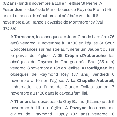
(82 ans) lundi 9 novembre à 11h en l’église St Pierre. A
Yssandon
, le décès de Marie-Louise de Roy née Fretin (95
ans). La messe de sépulture est célébrée vendredi 6
novembre à St François d’Assise de Montmorency (Val
d’Oise).
A
Terrasson
, les obsèques de Jean-Claude Lardière (76
ans) vendredi 6 novembre à 14h30 en l’église St Sour.
Condoléances sur registre au funérarium Jaubert ou sur
le parvis de l’église. A
St Crépin d’Auberoche
, les
obsèques de Raymonde Garrigue née Brut (85 ans)
vendredi 6 novembre à 16h en l’église. A
Rouffignac
, les
obsèques de Raymond Rey (87 ans) vendredi 6
novembre à 10h en l’église. A
La Chapelle Aubareil,
l’inhumation de l’urne de Claude Dellac samedi 7
novembre à 11h30 dans le caveau familial.
A
Thenon
, les obsèques de Guy Bariau (62 ans) jeudi 5
novembre à 11h en l’église. A
Pazayac
, les obsèques
civiles de Raymond Dupuy (87 ans) vendredi 6