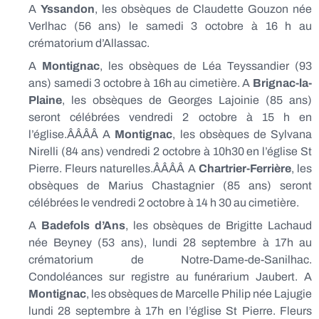
A
Yssandon
, les obsèques de Claudette Gouzon née
Verlhac (56 ans) le samedi 3 octobre à 16 h au
crématorium d’Allassac.
A
Montignac
, les obsèques de Léa Teyssandier (93
ans) samedi 3 octobre à 16h au cimetière. A
Brignac-la-
Plaine
, les obsèques de Georges Lajoinie (85 ans)
seront célébrées vendredi 2 octobre à 15 h en
l’église.ÂÂÂÂ A
Montignac
, les obsèques de Sylvana
Nirelli (84 ans) vendredi 2 octobre à 10h30 en l’église St
Pierre. Fleurs naturelles.ÂÂÂÂ A
Chartrier-Ferrière
, les
obsèques de Marius Chastagnier (85 ans) seront
célébrées le vendredi 2 octobre à 14 h 30 au cimetière.
A
Badefols d’Ans
, les obsèques de Brigitte Lachaud
née Beyney (53 ans), lundi 28 septembre à 17h au
crématorium de Notre-Dame-de-Sanilhac.
Condoléances sur registre au funérarium Jaubert. A
Montignac
, les obsèques de Marcelle Philip née Lajugie
lundi 28 septembre à 17h en l’église St Pierre. Fleurs