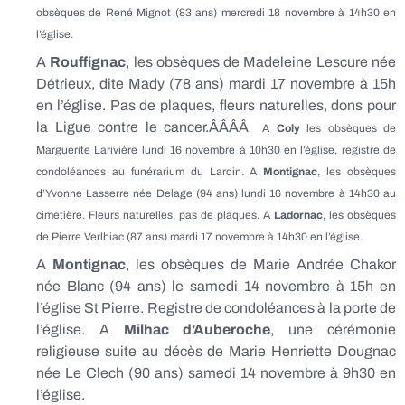
obsèques de René Mignot (83 ans) mercredi 18 novembre à 14h30 en
l’église.
A
Rouffignac
, les obsèques de Madeleine Lescure née
Détrieux, dite Mady (78 ans) mardi 17 novembre à 15h
en l’église. Pas de plaques, fleurs naturelles, dons pour
la Ligue contre le cancer.ÂÂÂÂ
A
Coly
les obsèques de
Marguerite Larivière lundi 16 novembre à 10h30 en l’église, registre de
condoléances au funérarium du Lardin. A
Montignac
, les obsèques
d’Yvonne Lasserre née Delage (94 ans) lundi 16 novembre à 14h30 au
cimetière. Fleurs naturelles, pas de plaques.
A
Ladornac
, les obsèques
de Pierre Verlhiac (87 ans) mardi 17 novembre à 14h30 en l’église.
A
Montignac
, les obsèques de Marie Andrée Chakor
née Blanc (94 ans) le samedi 14 novembre à 15h en
l’église St Pierre. Registre de condoléances à la porte de
l’église. A
Milhac d’Auberoche
, une cérémonie
religieuse suite au décès de Marie Henriette Dougnac
née Le Clech (90 ans) samedi 14 novembre à 9h30 en
l’église.