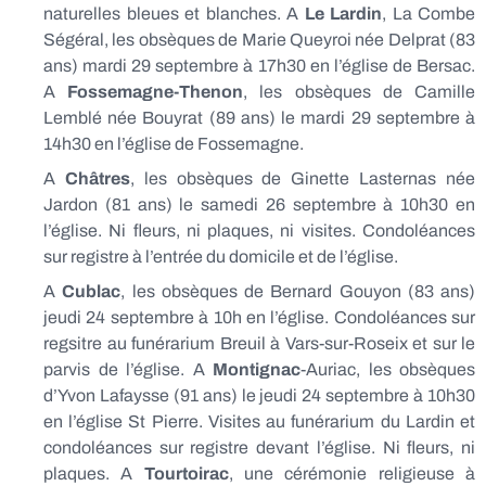
naturelles bleues et blanches. A
Le Lardin
, La Combe
Ségéral, les obsèques de Marie Queyroi née Delprat (83
ans) mardi 29 septembre à 17h30 en l’église de Bersac.
A
Fossemagne-Thenon
, les obsèques de Camille
Lemblé née Bouyrat (89 ans) le mardi 29 septembre à
14h30 en l’église de Fossemagne.
A
Châtres
, les obsèques de Ginette Lasternas née
Jardon (81 ans) le samedi 26 septembre à 10h30 en
l’église. Ni fleurs, ni plaques, ni visites. Condoléances
sur registre à l’entrée du domicile et de l’église.
A
Cublac
, les obsèques de Bernard Gouyon (83 ans)
jeudi 24 septembre à 10h en l’église. Condoléances sur
regsitre au funérarium Breuil à Vars-sur-Roseix et sur le
parvis de l’église. A
Montignac
-Auriac, les obsèques
d’Yvon Lafaysse (91 ans) le jeudi 24 septembre à 10h30
en l’église St Pierre. Visites au funérarium du Lardin et
condoléances sur registre devant l’église. Ni fleurs, ni
plaques. A
Tourtoirac
, une cérémonie religieuse à