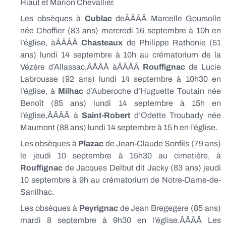
Hiaut et Marion Chevallier.
Les obsèques à
Cublac
deÂÂÂÂ Marcelle Goursolle
née Choffier (83 ans) mercredi 16 septembre à 10h en
l’église, àÂÂÂÂ
Chasteaux
de Philippe Rathonie (51
ans) lundi 14 septembre à 10h au crématorium de la
Vézère d’Allassac,ÂÂÂÂ àÂÂÂÂ
Rouffignac
de Lucie
Labrousse (92 ans) lundi 14 septembre à 10h30 en
l’église, à
Milhac
d’Auberoche d’Huguette Toutain née
Benoît (85 ans) lundi 14 septembre à 15h en
l’église,ÂÂÂÂ à
Saint-Robert
d’Odette Troubady née
Maumont (88 ans) lundi 14 septembre à 15 h en l’église.
Les obsèques à
Plazac
de Jean-Claude Sonfils (79 ans)
le jeudi 10 septembre à 15h30 au cimetière, à
Rouffignac
de Jacques Delbut dit Jacky (83 ans) jeudi
10 septembre à 9h au crématorium de Notre-Dame-de-
Sanilhac.
Les obsèques à
Peyrignac
de Jean Bregegere (85 ans)
mardi 8 septembre à 9h30 en l’église.ÂÂÂÂ Les