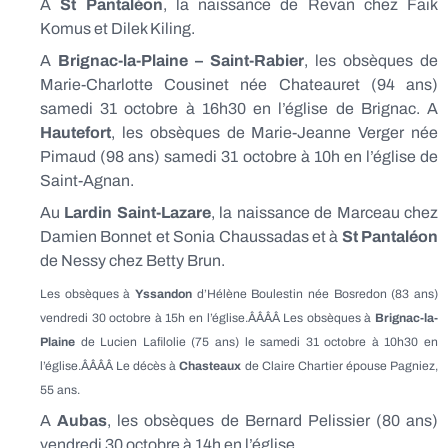
A
St Pantaléon
, la naissance de Revan chez Faik
Komus et Dilek Kiling.
A
Brignac-la-Plaine – Saint-Rabier
, les obsèques de
Marie-Charlotte Cousinet née Chateauret (94 ans)
samedi 31 octobre à 16h30 en l’église de Brignac. A
Hautefort
, les obsèques de Marie-Jeanne Verger née
Pimaud (98 ans) samedi 31 octobre à 10h en l’église de
Saint-Agnan.
Au
Lardin Saint-Lazare
, la naissance de Marceau chez
Damien Bonnet et Sonia Chaussadas et à
St Pantaléon
de Nessy chez Betty Brun.
Les obsèques à
Yssandon
d’Hélène Boulestin née Bosredon (83 ans)
vendredi 30 octobre à 15h en l’église.ÂÂÂÂ Les obsèques à
Brignac-la-
Plaine
de Lucien Lafilolie (75 ans) le samedi 31 octobre à 10h30 en
l’église.ÂÂÂÂ Le décès à
Chasteaux
de Claire Chartier épouse Pagniez,
55 ans.
A
Aubas
, les obsèques de Bernard Pelissier (80 ans)
vendredi 30 octobre à 14h en l’église.