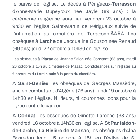
le parvis de l’église. Le décès à Périgueux-
Terrasson
d’Anne-Marie Dupeyroux née Jayle (89 ans) : la
cérémonie religieuse aura lieu vendredi 23 octobre à
9h30 en l’église Saint-Martin de Périgueux suivie de
l’inhumation au cimetière de Terrasson.ÂÂÂÂ Les
obsèques à
Larche
de Jacqueline Gouzon née Renaud
(69 ans) jeudi 22 octobre à 10h30 en l’église.
Les obsèques à
Plazac
de Jeanne Salon née Constant (88 ans), mardi
20 octobre à 15h au cimetière de Plazac. Condoléances sur registre au
funérarium du Lardin puis à la porte du cimetière.
A
Saint-Geniès
, les obsèques de Georges Massèdre,
ancien combattant d’Algérie (76 ans), lundi 19 octobre à
14h30 en l’église. Ni fleurs, ni couronnes, dons pour la
Ligue contre le cancer.
A
Condat
, les obsèques de Ginette Laroche (68 ans)
vendredi 16 octobre à 14h30 en l’église. A
St Pantaléon-
de-Larche, La Rivière de Mansac
, les obsèques d’Alba
Bosredon jeudi 15 octobre à 15h en l’église de St