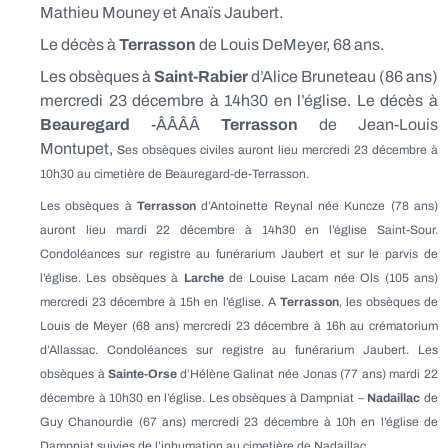
Mathieu Mouney et Anaïs Jaubert.
Le décès à
Terrasson
de Louis DeMeyer, 68 ans.
Les obsèques à
Saint-Rabier
d’Alice Bruneteau (86 ans)
mercredi 23 décembre à 14h30 en l’église. Le décès à
Beauregard
-ÂÂÂÂ
Terrasson
de Jean-Louis
Montupet, s
es obsèques civiles
auront lieu mercredi 23 décembre à
10h30 au cimetière de Beauregard-de-Terrasson.
Les obsèques à
Terrasson
d’Antoinette Reynal née Kuncze (78 ans)
auront lieu mardi 22 décembre à 14h30 en l’église Saint-Sour.
Condoléances sur registre au funérarium Jaubert et sur le parvis de
l’église.
Les obsèques à
Larche
de Louise Lacam née Ols (105 ans)
mercredi 23 décembre à 15h en l’église.
A
Terrasson
, les obsèques de
Louis de Meyer (68 ans) mercredi 23 décembre à 16h au crématorium
d’Allassac. Condoléances sur registre au funérarium Jaubert. Les
obsèques à
Sainte-Orse
d’Hélène Galinat née Jonas (77 ans) mardi 22
décembre à 10h30 en l’église. Les obsèques à Dampniat –
Nadaillac
de
Guy Chanourdie (67 ans) mercredi 23 décembre à 10h en l’église de
Dampniat suivies de l’inhumation au cimetière de Nadaillac.