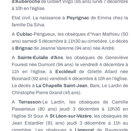
d’Auberoche
de Gilbert Virgo (85 ans) lundi 7 décembre
à 10h en l’église.
Etat civil. La naissance à
Peyrignac
de Emma chez la
famille Da Silva.
A
Cublac
-Périgueux, les obsèques d’Yvan Mathieu (50
ans) samedi 5 décembre à 11h30 au cimetière. Le décès
à
Brignac
de Jeanne Varenne (94 ans) née André.
A
Sainte-Eulalie d’Ans
les obsèques de Geneviève
Fourest née Dumont (94 ans) le vendredi 4 décembre à
11h en l’église, à
Excideuil
de Gilette Allard née
Boisnard (92 ans) vendredi 4 décembre à 10h en l’église.
Le décès à
La Chapelle Saint-Jean
, Bars, Le Lardin de
Christophe Pierre Grand (45 ans).
A
Terrasson
-Le Lardin, les obsèques de Camille
Passerieux (80 ans) jeudi 3 décembre à 10h30 en
l’église St Sour. A
St Léon-sur-Vézère
, les obsèques de
Jean Estardier (91 ans) jeudi 3 décembre à 11h au
cimetière. Les obsèques à
Limeyrat
de Raymonde