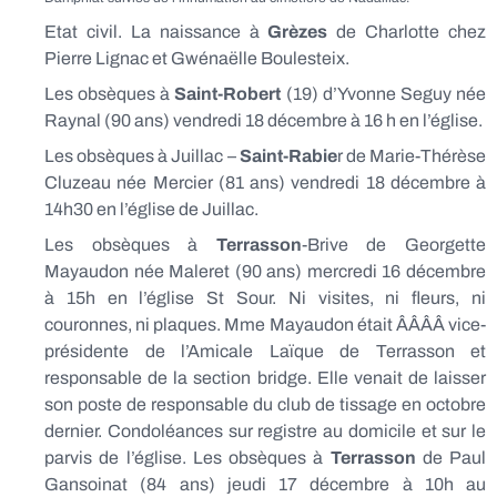
Etat civil. La naissance à
Grèzes
de Charlotte chez
Pierre Lignac et Gwénaëlle Boulesteix.
Les obsèques à
Saint-Robert
(19) d’Yvonne Seguy née
Raynal (90 ans) vendredi 18 décembre à 16 h en l’église.
Les obsèques à Juillac –
Saint-Rabie
r de Marie-Thérèse
Cluzeau née Mercier (81 ans) vendredi 18 décembre à
14h30 en l’église de Juillac.
Les obsèques à
Terrasson
-Brive
de Georgette
Mayaudon née Maleret (90 ans) mercredi 16 décembre
à 15h en l’église St Sour. Ni visites, ni fleurs, ni
couronnes, ni plaques. Mme Mayaudon était ÂÂÂÂ vice-
présidente de l’Amicale Laïque de Terrasson et
responsable de la section bridge. Elle venait de laisser
son poste de responsable du club de tissage en octobre
dernier. Condoléances sur registre au domicile et sur le
parvis de l’église. Les obsèques à
Terrasson
de Paul
Gansoinat (84 ans) jeudi 17 décembre à 10h au