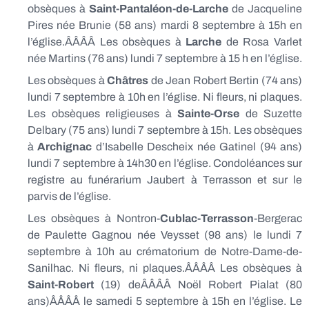
obsèques à
Saint-Pantaléon-de-Larche
de Jacqueline
Pires née Brunie (58 ans) mardi 8 septembre à 15h en
l’église.ÂÂÂÂ Les obsèques à
Larche
de Rosa Varlet
née Martins (76 ans) lundi 7 septembre à 15 h en l’église.
Les obsèques à
Châtres
de Jean Robert Bertin (74 ans)
lundi 7 septembre à 10h en l’église. Ni fleurs, ni plaques.
Les obsèques religieuses à
Sainte-Orse
de Suzette
Delbary (75 ans) lundi 7 septembre à 15h. Les obsèques
à
Archignac
d’Isabelle Descheix née Gatinel (94 ans)
lundi 7 septembre à 14h30 en l’église. Condoléances sur
registre au funérarium Jaubert à Terrasson et sur le
parvis de l’église.
Les obsèques à Nontron-
Cublac-Terrasson
-Bergerac
de Paulette Gagnou née Veysset (98 ans) le lundi 7
septembre à 10h au crématorium de Notre-Dame-de-
Sanilhac. Ni fleurs, ni plaques.ÂÂÂÂ Les obsèques à
Saint-Robert
(19) deÂÂÂÂ Noël Robert Pialat (80
ans)ÂÂÂÂ le samedi 5 septembre à 15h en l’église. Le