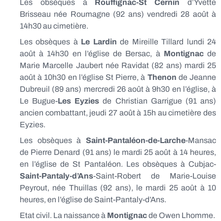
Les obsèques à
Rouffignac-St Cernin
d’Yvette
Brisseau née Roumagne (92 ans) vendredi 28 août à
14h30 au cimetière.
Les obsèques à
Le Lardin
de Mireille Tillard lundi 24
août à 14h30 en l’église de Bersac, à
Montignac
de
Marie Marcelle Jaubert née Ravidat (82 ans) mardi 25
août à 10h30 en l’église St Pierre, à
Thenon
de Jeanne
Dubreuil (89 ans) mercredi 26 août à 9h30 en l’église, à
Le Bugue-
Les Eyzies
de Christian Garrigue (91 ans)
ancien combattant, jeudi 27 août à 15h au cimetière des
Eyzies.
Les obsèques à
Saint-Pantaléon-de-Larche
-Mansac
de Pierre Denard (91 ans) le mardi 25 août à 14 heures,
en l’église de St Pantaléon. Les obsèques à Cubjac-
Saint-Pantaly-d’Ans
-Saint-Robert de Marie-Louise
Peyrout, née Thuillas (92 ans), le mardi 25 août à 10
heures, en l’église de Saint-Pantaly-d’Ans.
Etat civil. La naissance à
Montignac
de Owen Lhomme.