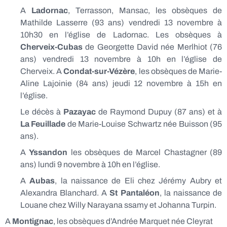
A
Ladornac
, Terrasson, Mansac, les obsèques de
Mathilde Lasserre (93 ans) vendredi 13 novembre à
10h30 en l’église de Ladornac. Les obsèques à
Cherveix-Cubas
de Georgette David née Merlhiot (76
ans) vendredi 13 novembre à 10h en l’église de
Cherveix. A
Condat-sur-Vézère
, les obsèques de Marie-
Aline Lajoinie (84 ans) jeudi 12 novembre à 15h en
l’église.
Le décès à
Pazayac
de Raymond Dupuy (87 ans) et à
La Feuillade
de Marie-Louise Schwartz née Buisson (95
ans).
A
Yssandon
les obsèques de Marcel Chastagner (89
ans) lundi 9 novembre à 10h en l’église.
A
Aubas
, la naissance de Eli chez Jérémy Aubry et
Alexandra Blanchard. A
St Pantaléon
, la naissance de
Louane chez Willy Narayana ssamy et Johanna Turpin.
A
Montignac
, les obsèques d’Andrée Marquet née Cleyrat