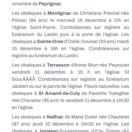
cimetière de
Peyrignac
.
Les obsèques à
Montignac
de Christiane Prevost née
Peloso (84 ans) le mercredi 16 décembre à 15h en
l’église Saint-Pierre. Condoléances sur registre au
funérarium du Lardin puis à la porte de l’église. Les
obsèques à
Sainte-Orse
d’Odile Goursat (93 ans) mardi
15 décembre à 16h en l’église. Condoléances sur
registre au funérarium du Lardin.
Les obsèques à
Terrasson
d’Annie Brun née Peyroulet
vendredi 11 décembre à 15 h en l’église St
Sour.ÂÂÂÂ Condoléances sur registre au funérarium
Jaubert ou sur le parvis de l’église. Fleurs naturelles. Les
obsèques à
St Amand-de-Coly
de Paulette Traleglise
née Chevalier (85 ans) le vendredi 11 décembre à 14h30
en l’église.
Les obsèques à
Nailhac
de Marie Duteil née Chauteret
(97 ans) jeudi 10 décembre à 14h30 en l’église. Les
obsèques à
Issigeac
-Foulayronnes d’Eric Simon (42