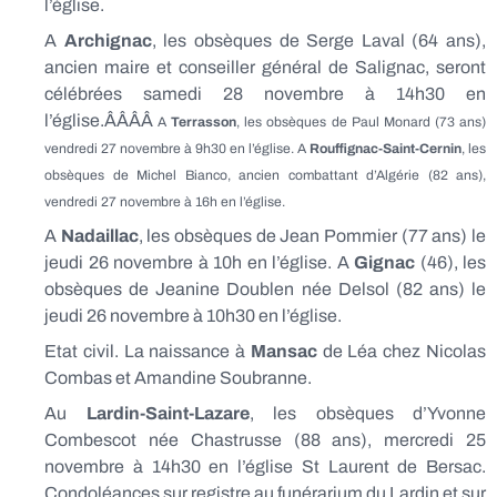
l’église.
A
Archignac
, les obsèques de Serge Laval (64 ans),
ancien maire et conseiller général de Salignac, seront
célébrées samedi 28 novembre à 14h30 en
l’église.ÂÂÂÂ
A
Terrasson
, les obsèques de Paul Monard (73 ans)
vendredi 27 novembre à 9h30 en l’église.
A
Rouffignac-Saint-Cernin
, les
obsèques de Michel Bianco, ancien combattant d’Algérie (82 ans),
vendredi 27 novembre à 16h en l’église.
A
Nadaillac
, les obsèques de Jean Pommier (77 ans) le
jeudi 26 novembre à 10h en l’église. A
Gignac
(46), les
obsèques de Jeanine Doublen née Delsol (82 ans) le
jeudi 26 novembre à 10h30 en l’église.
Etat civil. La naissance à
Mansac
de Léa chez Nicolas
Combas et Amandine Soubranne.
Au
Lardin-Saint-Lazare
, les obsèques d’Yvonne
Combescot née Chastrusse (88 ans), mercredi 25
novembre à 14h30 en l’église St Laurent de Bersac.
Condoléances sur registre au funérarium du Lardin et sur