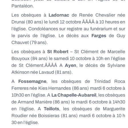
Pantaléon.
Les obsèques à
Ladornac
de Renée Chevalier née
Drunai (80 ans) le lundi 12 octobre ÂÂÂÂ à 10 heures en
l’église. Condoléances sur registre au funérarium et sur
le parvis de l’église. Le décès aux
Farges
de Guy
Chauvet (79 ans).
Les obsèques à
St Robert
– St Clément de Marcelle
Bouyoux (84 ans) le samedi 10 octobre à 10h en l’église
de St Clément.ÂÂÂÂ A
Ayen
, le décès de Sylviane
Atkinson née Lavaud (81 ans).
A
Fossemagne
, les obsèques de Trinidad Roca
Ferreres née Kies Hernandes (86 ans) mardi 6 octobre à
10h30 en l’église. A
La Chapelle-Aubareil
, les obsèques
de Armand Manière (86 ans) le mardi 6 octobre à 14h30
en l’église. A
Teillots
, les obsèques de Marguerite
Roudier née Boissieras (81 ans) mardi 6 octobre à 10 h
30 en l’église.