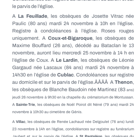
le parvis de l’église.
A
La Feuillade
, les obsèques de Josette Vitrac née
Paulic (80 ans) mardi 24 novembre à 10h en l’église.
Registre à condoléances à l’église. Roses rouges
uniquement. A
Coux-et-Bigaroque
, les obsèques de
Maxime Bouffard (26 ans), décédé au Bataclan le 13
novembre, auront lieu mercredi 25 novembre à 14 h en
l’église de Coux. A
Le Lardin
, les obsèques de Léonie
Gargaud née Lascaux (84 ans) mardi 24 novembre à
14h30 en l’église de
Cublac
. Condoléances sur registre
au domicile et sur le parvis de l’église.ÂÂÂÂ A
Thenon
,
les obsèques de Blanche Baudoin née Martinez (83
ans)
jeudi 26 novembre à 9h30 en la chapelle du crématorium de Montussan.
A
Sainte-Trie
, les obsèques de Noël Poirot dit Néné (79 ans) mardi 24
novembre à 10h30 au cimetière de Génis.
A
Villac
, les obsèques de Renée Lachaud née Delgoulet (76 ans) lundi
23 novembre à 14h en l’église, condoléances sur registre au funérarium
Jaubert et sur le parvis de l’église. A
St Pantaléon,
les obsèques du