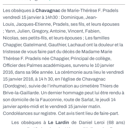
Les obsèques à
Chavagnac
de Marie-Thérèse F. Pradels
vendredi 15 janvier à 14h30 : Dominique, Jean-
Louis, Jacques-Etienne, Pradels, ses fils, et leurs épouses
; Yann, Julien, Gregory, Antoine, Vincent, Fabien,
Nicolas, ses petits-fils, et leurs épouses ; Les familles
Chapgier, Gatelmand, Gauthier, Lachaud ont la douleur et la
tristesse de vous faire part du décès de Madame Marie
Thérèse F. Pradels née Chapgier, Principal de collège,
Officier des Palmes académiques, survenu le 10 janvier
2016, dans sa 96e année. La cérémonie aura lieu le vendredi
15 janvier 2016, à 14 h 30, en l’église de Chavagnac
(Dordogne), suivie de l’inhumation au cimetière Thiers de
Brive-la-Gaillarde. Un dernier hommage peut lui être rendu à
son domicile de la Fauconnie, route de Sarlat, le jeudi 14
janvier après-midi et le vendredi 15 janvier matin.
Condoléances sur registre. Cet avis tient lieu de faire-part.
Les obsèques à
Le Lardin
de Daniel Leroi (68 ans)