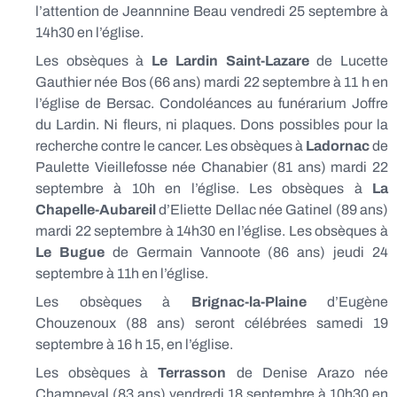
l’attention de Jeannnine Beau vendredi 25 septembre à
14h30 en l’église.
Les obsèques à
Le Lardin Saint-Lazare
de Lucette
Gauthier née Bos (66 ans) mardi 22 septembre à 11 h en
l’église de Bersac. Condoléances au funérarium Joffre
du Lardin. Ni fleurs, ni plaques. Dons possibles pour la
recherche contre le cancer. Les obsèques à
Ladornac
de
Paulette Vieillefosse née Chanabier (81 ans) mardi 22
septembre à 10h en l’église. Les obsèques à
La
Chapelle-Aubareil
d’Eliette Dellac née Gatinel (89 ans)
mardi 22 septembre à 14h30 en l’église. Les obsèques à
Le Bugue
de Germain Vannoote (86 ans) jeudi 24
septembre à 11h en l’église.
Les obsèques à
Brignac-la-Plaine
d’Eugène
Chouzenoux (88 ans) seront célébrées samedi 19
septembre à 16 h 15, en l’église.
Les obsèques à
Terrasson
de Denise Arazo née
Champeval (83 ans) vendredi 18 septembre à 10h30 en