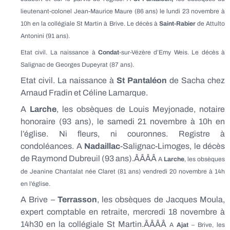
lieutenant-colonel Jean-Maurice Maure (86 ans) le lundi 23 novembre à
10h en la collégiale St Martin à Brive.
Le décès à
Saint-Rabier
de Attulto
Antonini (91 ans).
Etat civil. La naissance à
Condat
-sur-Vézère d’Emy Weis. Le décès à
Salignac de Georges Dupeyrat (87 ans).
Etat civil. La naissance à
St Pantaléon
de Sacha chez
Arnaud Fradin et Céline Lamarque.
A
Larche
, les obsèques de Louis Meyjonade, notaire
honoraire (93 ans), le samedi 21 novembre à 10h en
l’église. Ni fleurs, ni couronnes. Registre à
condoléances. A
Nadaillac
-Salignac-Limoges, le décès
de Raymond Dubreuil (93 ans).ÂÂÂÂ
A
Larche
, les obsèques
de Jeanine Chantalat née Claret (81 ans) vendredi 20 novembre à 14h
en l’église.
A Brive –
Terrasson
, les obsèques de Jacques Moula,
expert comptable en retraite, mercredi 18 novembre à
14h30 en la collégiale St Martin.ÂÂÂÂ
A
Ajat
– Brive, les