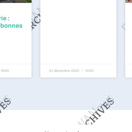
ie :
 bonnes
0h00
21 décembre 2020
0h00