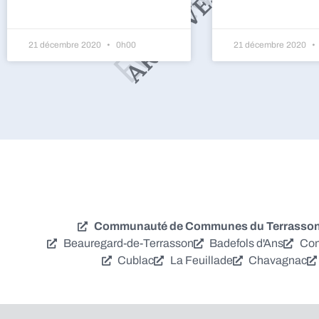
21 décembre 2020
0h00
21 décembre 2020
Communauté de Communes du Terrassonna
Beauregard-de-Terrasson
Badefols d'Ans
Con
Cublac
La Feuillade
Chavagnac