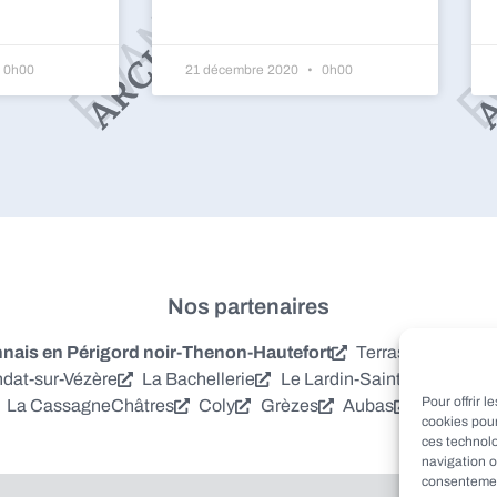
0h00
21 décembre 2020
0h00
Nos partenaires
is en Périgord noir-Thenon-Hautefort
Terrasson-Laville
dat-sur-Vézère
La Bachellerie
Le Lardin-Saint-Lazare
S
Pour offrir 
La Cassagne
Châtres
Coly
Grèzes
Aubas
Villac
Azer
cookies pour
ces technol
navigation o
consentement