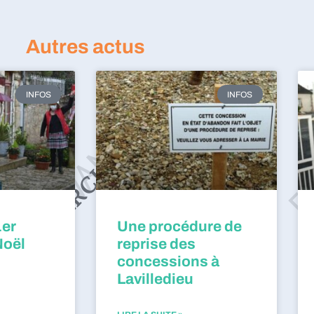
Autres actus
INFOS
INFOS
1er
Une procédure de
Noël
reprise des
concessions à
Lavilledieu