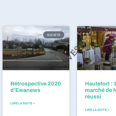
SOCIÉTÉ
Rétrospective 2020
Hautefort : 
d’Ewanews
marché de 
réussi
LIRE LA SUITE »
LIRE LA SUITE »