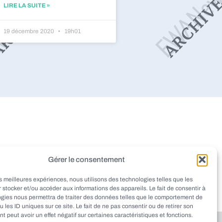
LIRE LA SUITE »
19 décembre 2020
19h01
dieu
Montignac
Pazayac
Gérer le consentement
aint-Rabier
Thenon
Peyrignac
les meilleures expériences, nous utilisons des technologies telles que les
at
Ladornac
Tourtoirac
 stocker et/ou accéder aux informations des appareils. Le fait de consentir à
ogies nous permettra de traiter des données telles que le comportement de
u les ID uniques sur ce site. Le fait de ne pas consentir ou de retirer son
 peut avoir un effet négatif sur certaines caractéristiques et fonctions.