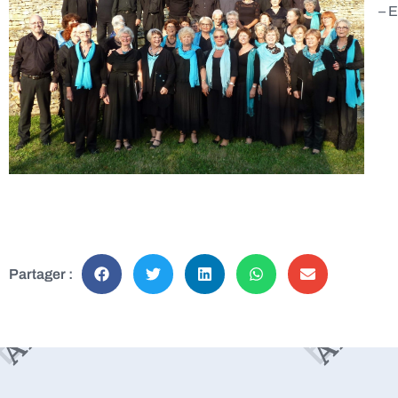
– E
Partager :