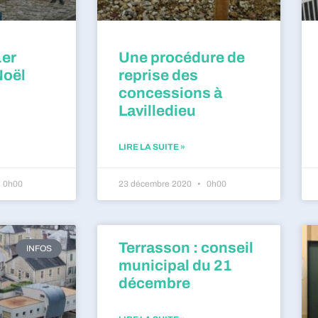
1er
Une procédure de
Noël
reprise des
concessions à
Lavilledieu
LIRE LA SUITE »
0h00
23 décembre 2020
0h00
Terrasson : conseil
INFOS
municipal du 21
décembre