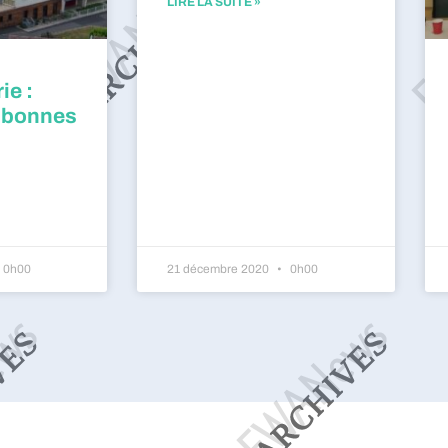
LIRE LA SUITE »
ie :
 bonnes
0h00
21 décembre 2020
0h00