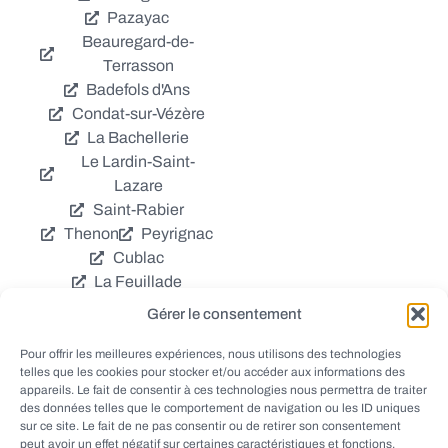
Pazayac
Beauregard-de-
Terrasson
Badefols d'Ans
Condat-sur-Vézère
La Bachellerie
Le Lardin-Saint-
Lazare
Saint-Rabier
Thenon
Peyrignac
Cublac
La Feuillade
Chavagnac
Gérer le consentement
La Cassagne
Châtres
Coly
Grèzes
Pour offrir les meilleures expériences, nous utilisons des technologies
telles que les cookies pour stocker et/ou accéder aux informations des
Aubas
Villac
appareils. Le fait de consentir à ces technologies nous permettra de traiter
Azerat
Ladornac
des données telles que le comportement de navigation ou les ID uniques
Tourtoirac
sur ce site. Le fait de ne pas consentir ou de retirer son consentement
peut avoir un effet négatif sur certaines caractéristiques et fonctions.