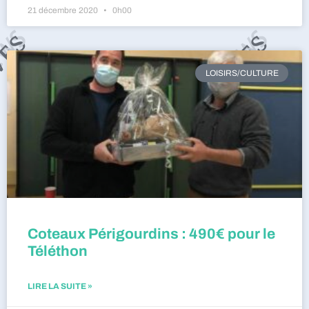
21 décembre 2020
0h00
LOISIRS/CULTURE
Coteaux Périgourdins : 490€ pour le
Téléthon
LIRE LA SUITE »